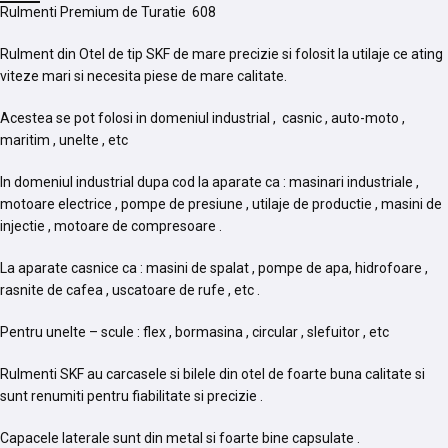
Rulmenti Premium de Turatie 608
Rulment din Otel de tip SKF de mare precizie si folosit la utilaje ce ating
viteze mari si necesita piese de mare calitate.
Acestea se pot folosi in domeniul industrial , casnic , auto-moto ,
maritim , unelte , etc
In domeniul industrial dupa cod la aparate ca : masinari industriale ,
motoare electrice , pompe de presiune , utilaje de productie , masini de
injectie , motoare de compresoare .
La aparate casnice ca : masini de spalat , pompe de apa, hidrofoare ,
rasnite de cafea , uscatoare de rufe , etc .
Pentru unelte – scule : flex , bormasina , circular , slefuitor , etc
Rulmenti SKF au carcasele si bilele din otel de foarte buna calitate si
sunt renumiti pentru fiabilitate si precizie .
Capacele laterale sunt din metal si foarte bine capsulate .