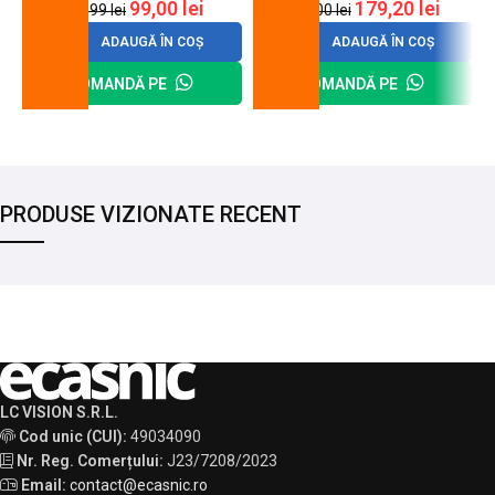
99,00
lei
179,20
lei
120,99
lei
200,00
lei
ADAUGĂ ÎN COȘ
ADAUGĂ ÎN COȘ
COMANDĂ PE
COMANDĂ PE
PRODUSE VIZIONATE RECENT
LC VISION S.R.L.
Cod unic (CUI):
49034090
Nr. Reg. Comerțului:
J23/7208/2023
Email:
contact@ecasnic.ro