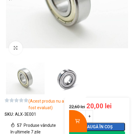
Mărește imaginea
(Acest produs nu a
20,00
lei
22,60
lei
fost evaluat)
SKU:
ALX-3E001
57
Produse vândute
ADAUGĂ ÎN COȘ
în ultimele 7 zile