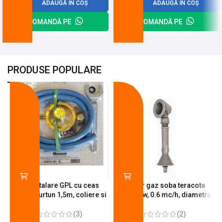
ADAUGĂ ÎN COȘ
ADAUGĂ ÎN COȘ
COMANDĂ PE
COMANDĂ PE
PRODUSE POPULARE
-18%
-10%
Kit instalare GPL cu ceas
Arzator gaz soba teracota
butelie, furtun 1,5m, coliere si
A600, 6 kw, 0.6 mc/h, diametru
cheie de strangere
90 mm
(3)
(2)