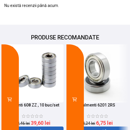
Nu există recenzii până acum.
PRODUSE RECOMANDATE
-26%
-18%
Rulmenti 608 ZZ , 10 buc/set
Rulmenti 6201 2RS
39,60
lei
6,75
lei
53,46
lei
8,24
lei