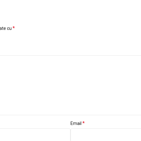
*
cate cu
*
Email