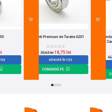
2RS
Rulmenti Premium de Turatie 6201
Perii Colect
2 Ca
ei
18,75
lei
20,63
lei
45
COȘ
ADAUGĂ ÎN COȘ
COMANDĂ PE
C