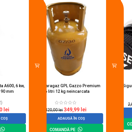
-17%
-11%
a A600, 6 kw,
Butelie aragaz GPL Gazzo Premium
Suport Sig
u 90 mm
26 litri 12 kg neincarcata
2)
2
20
lei
349,99
lei
420,00
lei
 COȘ
ADAUGĂ ÎN COȘ
C
COMANDĂ PE