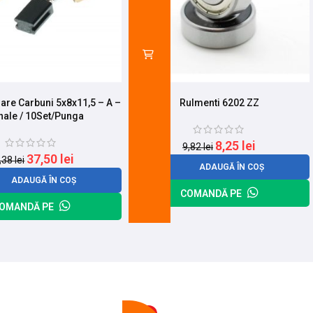
oare Carbuni 5x8x11,5 – A –
Rulmenti 6202 ZZ
nale / 10Set/Punga
8,25
lei
9,82
lei
37,50
lei
,38
lei
ADAUGĂ ÎN COȘ
ADAUGĂ ÎN COȘ
COMANDĂ PE
OMANDĂ PE