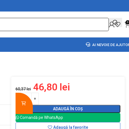
0
AI NEVOIE DE AJUTO
46,80
lei
60,37
lei
ADAUGĂ ÎN COȘ
Comandă pe WhatsApp
Adaugă la favorite