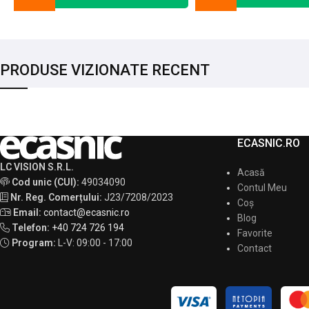
PRODUSE VIZIONATE RECENT
ECASNIC.RO
LC VISION S.R.L.
Acasă
Cod unic (CUI):
49034090
Contul Meu
Nr. Reg. Comerțului:
J23/7208/2023
Coș
Email:
contact@ecasnic.ro
Blog
Telefon:
+40 724 726 194
Favorite
Program:
L-V: 09:00 - 17:00
Contact