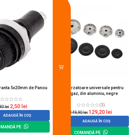
-14%
uranta 5x20mm de Panou
Set 4 arzatoare universale pentru
aragaz, din aluminiu, negre
(3)
2,50
lei
,80
lei
129,20
lei
149,90
lei
ADAUGĂ ÎN COȘ
ADAUGĂ ÎN COȘ
OMANDĂ PE
COMANDĂ PE