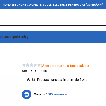
MAGAZIN ONLINE CU UNELTE, SCULE, ELECTRICE PENTRU CASĂ ȘI GRĂDINĂ
oduse populare
Blog
 ZZ
Rulmenti Conici 30209
(Acest produs nu a fost evaluat)
SKU:
ALX-3E080
86
Produse vândute în ultimele 7 zile
Magazin
100% românesc
.