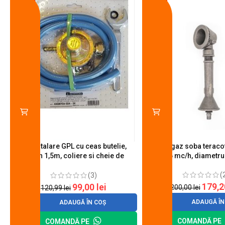
-18%
-10%
Kit instalare GPL cu ceas butelie,
Arzator gaz soba teracot
furtun 1,5m, coliere si cheie de
0.6 mc/h, diametr
strangere
(
(3)
179,
99,00
lei
200,00
lei
120,99
lei
ADAUGĂ ÎN
ADAUGĂ ÎN COȘ
COMANDĂ PE
COMANDĂ PE