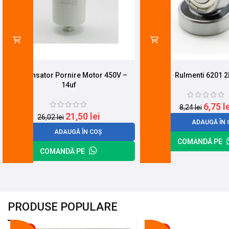
Condensator Pornire Motor 450V –
Rulmenti 6201 
14uf
6,75
l
8,24
lei
21,50
lei
26,02
lei
ADAUGĂ ÎN 
ADAUGĂ ÎN COȘ
COMANDĂ PE
COMANDĂ PE
PRODUSE POPULARE