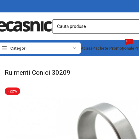
HOT
Categorii
Acasă
Pachete Promoționale
Pr
Prima pagină
Casă
Accesorii Motoare-Pompe
Rulmenti ZZ,2RS,SKF
Rulmenti
Rulmenti Conici 30209
-22%