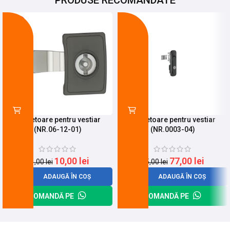
PRODUSE RECOMANDATE
-68%
-9%
Incuietoare pentru vestiar
Incuietoare pentru vestiar
(NR.06-12-01)
(NR.0003-04)
10,00
lei
77,00
lei
31,00
lei
85,00
lei
ADAUGĂ ÎN COȘ
ADAUGĂ ÎN COȘ
COMANDĂ PE
COMANDĂ PE