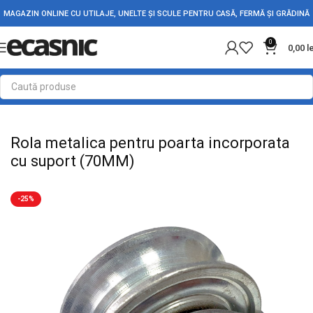
MAGAZIN ONLINE CU UTILAJE, UNELTE ȘI SCULE PENTRU CASĂ, FERMĂ ȘI GRĂDINĂ
0
0,00
l
Prima pagină
Fără categorie
Rola metalica pentru poarta incorporata
cu suport (70MM)
-25%