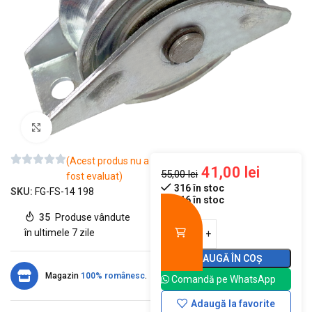
Mărește imaginea
(Acest produs nu a
41,00
lei
55,00
lei
fost evaluat)
316 în stoc
SKU:
FG-FS-14 198
316 în stoc
35
Produse vândute
în ultimele 7 zile
ADAUGĂ ÎN COȘ
Magazin
100% românesc
.
Comandă pe WhatsApp
Adaugă la favorite