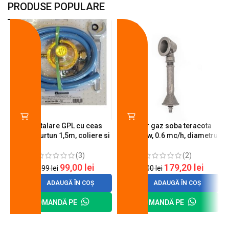
PRODUSE POPULARE
-18%
-10%
Kit instalare GPL cu ceas
Arzator gaz soba teracota
butelie, furtun 1,5m, coliere si
A600, 6 kw, 0.6 mc/h, diametru
cheie de strangere
90 mm
(3)
(2)
99,00
lei
179,20
lei
120,99
lei
200,00
lei
ADAUGĂ ÎN COȘ
ADAUGĂ ÎN COȘ
COMANDĂ PE
COMANDĂ PE