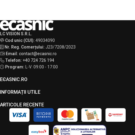
LC VISION S.R.L.
Cod unic (CUI):
49034090
Nr. Reg. Comerțului:
J23/7208/2023
Email:
contact@ecasnic.ro
Telefon:
+40 724 726 194
Program:
L-V: 09:00 - 17:00
ECASNIC.RO
INFORMAȚII UTILE
ARTICOLE RECENTE