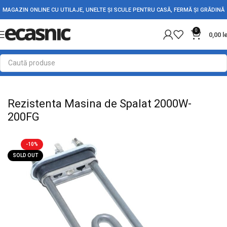
MAGAZIN ONLINE CU UTILAJE, UNELTE ȘI SCULE PENTRU CASĂ, FERMĂ ȘI GRĂDINĂ
0
0,00
l
Prima pagină
Casă
Rezistente Electrice
Rezistente pentru Masini de Spalat
Rezistenta Masina de Spalat 2000W-
200FG
-10%
SOLD OUT