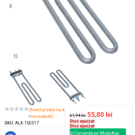
Mărește imaginea
(Acest produs nu a
55,80
lei
61,94
lei
fost evaluat)
Stoc epuizat
SKU:
ALX-15E017
Stoc epuizat
Comandă pe WhatsApp