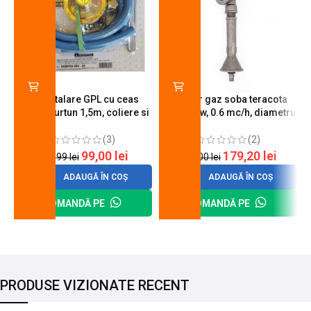
Kit instalare GPL cu ceas
Arzator gaz soba teracota
butelie, furtun 1,5m, coliere si
A600, 6 kw, 0.6 mc/h, diametru
cheie de strangere
90 mm
(3)
(2)
99,00
lei
179,20
lei
120,99
lei
200,00
lei
ADAUGĂ ÎN COȘ
ADAUGĂ ÎN COȘ
COMANDĂ PE
COMANDĂ PE
PRODUSE VIZIONATE RECENT