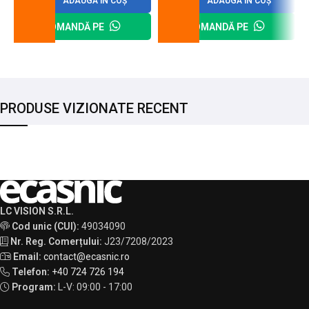
ADAUGĂ ÎN COȘ
ADAUGĂ ÎN COȘ
COMANDĂ PE
COMANDĂ PE
PRODUSE VIZIONATE RECENT
LC VISION S.R.L.
Cod unic (CUI):
49034090
Nr. Reg. Comerțului:
J23/7208/2023
Email:
contact@ecasnic.ro
Telefon:
+40 724 726 194
Program:
L-V: 09:00 - 17:00