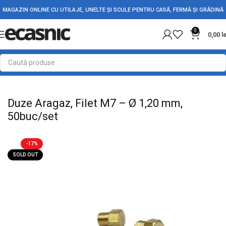
MAGAZIN ONLINE CU UTILAJE, UNELTE ȘI SCULE PENTRU CASĂ, FERMĂ ȘI GRĂDINĂ
0
0,00
l
Prima pagină
Casă
Rezistente Electrice
Duze Aragaz, Filet M7 – Ø 1,20 mm,
50buc/set
-17%
SOLD OUT