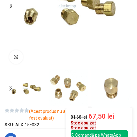
Mărește imaginea
(Acest produs nu a
67,50
lei
81,68
lei
fost evaluat)
Stoc epuizat
SKU:
ALX-15F032
Stoc epuizat
Comandă pe WhatsApp