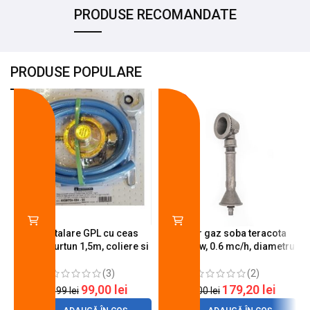
PRODUSE RECOMANDATE
PRODUSE POPULARE
-18%
-10%
Kit instalare GPL cu ceas
Arzator gaz soba teracota
butelie, furtun 1,5m, coliere si
A600, 6 kw, 0.6 mc/h, diametru
cheie de strangere
90 mm
(3)
(2)
99,00
lei
179,20
lei
120,99
lei
200,00
lei