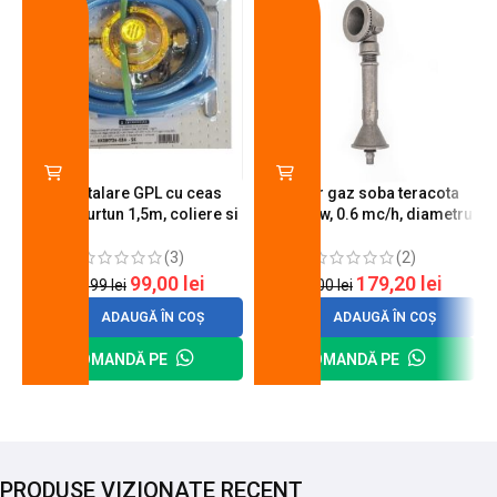
Kit instalare GPL cu ceas
Arzator gaz soba teracota
butelie, furtun 1,5m, coliere si
A600, 6 kw, 0.6 mc/h, diametru
cheie de strangere
90 mm
(3)
(2)
99,00
lei
179,20
lei
120,99
lei
200,00
lei
ADAUGĂ ÎN COȘ
ADAUGĂ ÎN COȘ
COMANDĂ PE
COMANDĂ PE
PRODUSE VIZIONATE RECENT