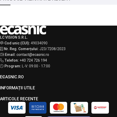
LC VISION S.R.L.
Cod unic (CUI):
49034090
Nr. Reg. Comerțului:
J23/7208/2023
Email:
contact@ecasnic.ro
Telefon:
+40 724 726 194
Program:
L-V: 09:00 - 17:00
ECASNIC.RO
INFORMAȚII UTILE
ARTICOLE RECENTE