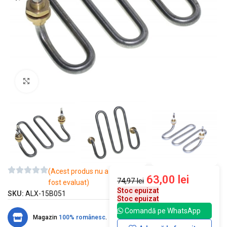
Mărește imaginea
(Acest produs nu a
63,00
lei
74,97
lei
fost evaluat)
Stoc epuizat
SKU:
ALX-15B051
Stoc epuizat
Comandă pe WhatsApp
Magazin
100% românesc
.