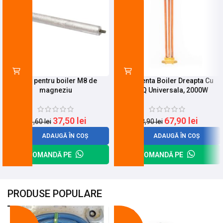
Anod pentru boiler M8 de
Rezistenta Boiler Dreapta Cu
magneziu
Filet Q Universala, 2000W
37,50
lei
67,90
lei
41,60
lei
88,90
lei
ADAUGĂ ÎN COȘ
ADAUGĂ ÎN COȘ
COMANDĂ PE
COMANDĂ PE
PRODUSE POPULARE
-18%
-10%