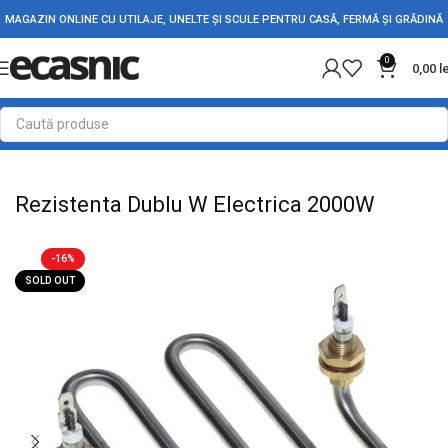
MAGAZIN ONLINE CU UTILAJE, UNELTE ȘI SCULE PENTRU CASĂ, FERMĂ ȘI GRĂDINĂ
0
0,00
l
Prima pagină
Casă
Rezistente Electrice
Rezistente de Boilere
Rezistenta Dublu W Electrica 2000W
-16%
SOLD OUT