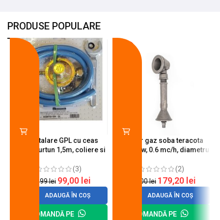
PRODUSE POPULARE
-18%
-10%
Kit instalare GPL cu ceas
Arzator gaz soba teracota
butelie, furtun 1,5m, coliere si
A600, 6 kw, 0.6 mc/h, diametru
cheie de strangere
90 mm
(3)
(2)
99,00
lei
179,20
lei
120,99
lei
200,00
lei
ADAUGĂ ÎN COȘ
ADAUGĂ ÎN COȘ
COMANDĂ PE
COMANDĂ PE