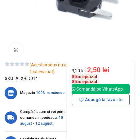
Mărește imaginea
(Acest produs nu a
2,50
lei
3,20
lei
fost evaluat)
Stoc epuizat
SKU:
ALX-6D014
Stoc epuizat
Comandă pe WhatsApp
Magazin
100% românesc
.
Adaugă la favorite
Cumpără acum și vei primi
comanda în perioada:
10
august
-
12 august
.