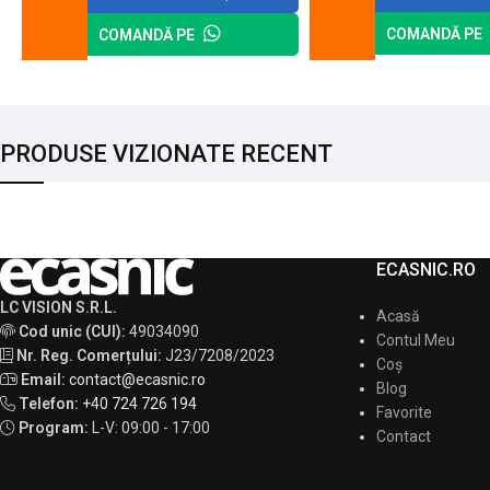
COMANDĂ PE
COMANDĂ PE
PRODUSE VIZIONATE RECENT
ECASNIC.RO
LC VISION S.R.L.
Acasă
Cod unic (CUI):
49034090
Contul Meu
Nr. Reg. Comerțului:
J23/7208/2023
Coș
Email:
contact@ecasnic.ro
Blog
Telefon:
+40 724 726 194
Favorite
Program:
L-V: 09:00 - 17:00
Contact