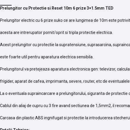
Prelungitor cu Protectie si Reset 10m 6 prize 3×1.5mm TED
Prelungitor electric cu 6 prize suko ce are lungimea de 10m este potrivi
acesta are intrerupator pornit/oprit si tripla protectie electrica.
Acest prelungitor cu protectie la supratensiune, suprasarcina, suprainc
este foarte util pentru aparatura electrica sensibila.
Prelungitorul va pretejeaza aparatura electronica gen: televizor, calcula
frigider, aparat de cafea, imprimanta, severe, router, etc de eventualele f
La o eventuala supraincarcare a prelungitorului, siguranta de protectie
Cablul din aliaj de cupru cu 3 fire avand sectiunea de 1,5mm2, il recoman
Carcasa din plastic ABS ingnifugat si protectie la introducerea stecherul
Detalii Tehnice: