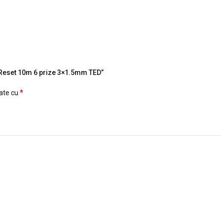
si Reset 10m 6 prize 3×1.5mm TED”
*
cate cu