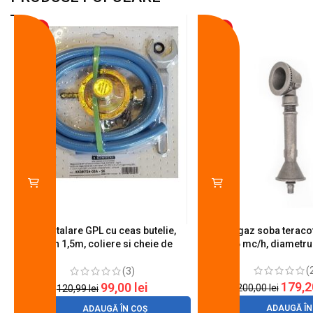
-18%
-10%
Kit instalare GPL cu ceas butelie,
Arzator gaz soba teracot
furtun 1,5m, coliere si cheie de
0.6 mc/h, diametr
strangere
(
(3)
179,
99,00
lei
200,00
lei
120,99
lei
ADAUGĂ ÎN
ADAUGĂ ÎN COȘ