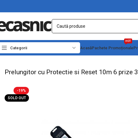
HOT
Categorii
Acasă
Pachete Promoționale
Pr
Prima pagină
Conectica
Prize, prelungitoare, stechere
Prelungitor cu Protec
Prelungitor cu Protectie si Reset 10m 6 priz
-19%
SOLD OUT