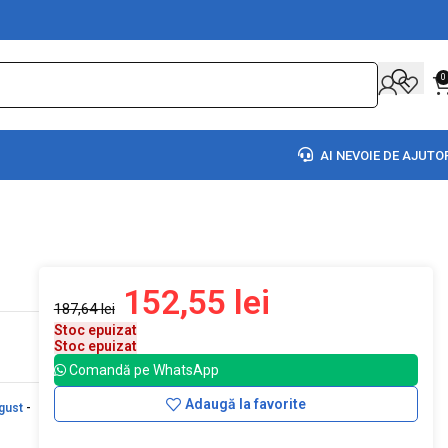
0
AI NEVOIE DE AJUTO
152,55
lei
187,64
lei
Stoc epuizat
Stoc epuizat
Comandă pe WhatsApp
Adaugă la favorite
gust
-