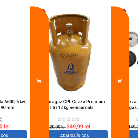
-17%
-14%
a A600, 6 kw,
Butelie aragaz GPL Gazzo Premium
Set 4 arza
u 90 mm
26 litri 12 kg neincarcata
aragaz,
2)
20
lei
349,99
lei
420,00
lei
149,
 COȘ
ADAUGĂ ÎN COȘ