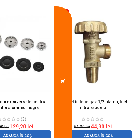
-13%
toare universale pentru
Robinet butelie gaz 1/2 alama, filet
S
 din aluminiu, negre
intrare conic
(3)
129,20
lei
44,90
lei
90
lei
51,90
lei
ADAUGĂ ÎN COȘ
ADAUGĂ ÎN COȘ