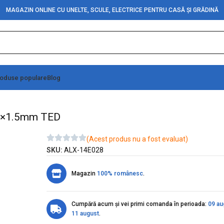
MAGAZIN ONLINE CU UNELTE, SCULE, ELECTRICE PENTRU CASĂ ȘI GRĂDINĂ
oduse populare
Blog
tie si Reset 10m 6 prize 3×1.5mm TED
e 3×1.5mm TED
(Acest produs nu a fost evaluat)
SKU:
ALX-14E028
Magazin
100% românesc
.
Cumpără acum și vei primi comanda în perioada:
09 au
11 august
.