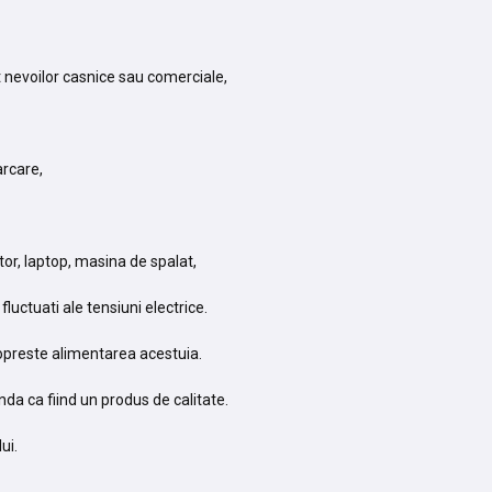
t nevoilor casnice sau comerciale,
arcare,
tor, laptop, masina de spalat,
luctuati ale tensiuni electrice.
 opreste alimentarea acestuia.
da ca fiind un produs de calitate.
ui.