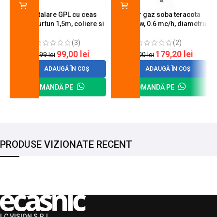
Kit instalare GPL cu ceas
Arzator gaz soba teracota
butelie, furtun 1,5m, coliere si
A600, 6 kw, 0.6 mc/h, diametru
cheie de strangere
90 mm
(3)
(2)
99,00
lei
179,20
lei
120,99
lei
200,00
lei
ADAUGĂ ÎN COȘ
ADAUGĂ ÎN COȘ
COMANDĂ PE
COMANDĂ PE
PRODUSE VIZIONATE RECENT
LC VISION S.R.L.