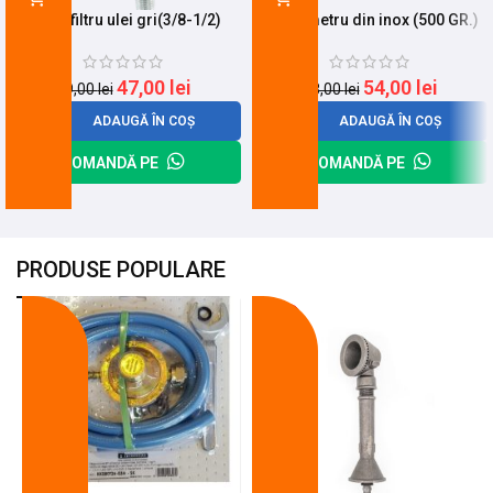
Cheie filtru ulei gri(3/8-1/2)
Decalimetru din inox (500 GR.)
47,00
lei
54,00
lei
59,00
lei
68,00
lei
ADAUGĂ ÎN COȘ
ADAUGĂ ÎN COȘ
COMANDĂ PE
COMANDĂ PE
PRODUSE POPULARE
-18%
-10%