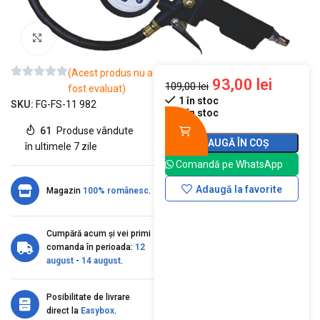
Mărește imaginea
(Acest produs nu a
93,00
lei
109,00
lei
fost evaluat)
1 în stoc
SKU:
FG-FS-11 982
1 în stoc
61
Produse vândute
ADAUGĂ ÎN COȘ
în ultimele 7 zile
Comandă pe WhatsApp
Adaugă la favorite
Magazin
100% românesc
.
Cumpără acum și vei primi
comanda în perioada:
12
august
-
14 august
.
Posibilitate de livrare
direct la
Easybox
.