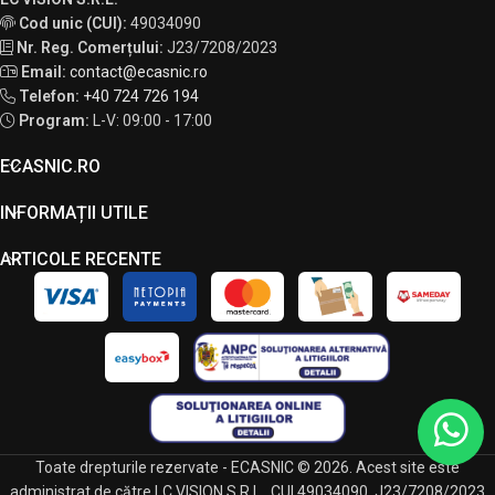
Cod unic (CUI):
49034090
Nr. Reg. Comerțului:
J23/7208/2023
Email:
contact@ecasnic.ro
Telefon:
+40 724 726 194
Program:
L-V: 09:00 - 17:00
ECASNIC.RO
INFORMAȚII UTILE
ARTICOLE RECENTE
Toate drepturile rezervate - ECASNIC © 2026. Acest site este
administrat de către LC VISION S.R.L., CUI 49034090, J23/7208/2023