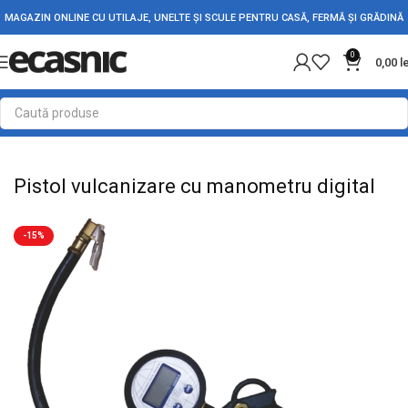
MAGAZIN ONLINE CU UTILAJE, UNELTE ȘI SCULE PENTRU CASĂ, FERMĂ ȘI GRĂDINĂ
0
0,00
l
Prima pagină
Accesorii Auto
Scule auto
Pistol vulcanizare cu manometru digital
-15%