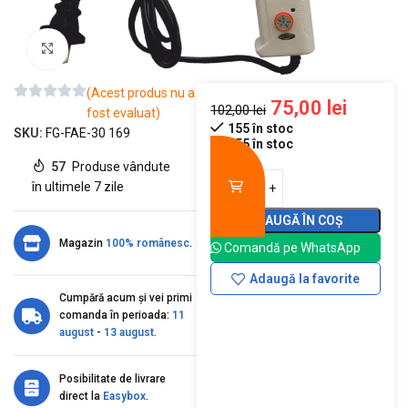
Mărește imaginea
(Acest produs nu a
75,00
lei
102,00
lei
fost evaluat)
155 în stoc
SKU:
FG-FAE-30 169
155 în stoc
57
Produse vândute
în ultimele 7 zile
ADAUGĂ ÎN COȘ
Magazin
100% românesc
.
Comandă pe WhatsApp
Adaugă la favorite
Cumpără acum și vei primi
comanda în perioada:
11
august
-
13 august
.
Posibilitate de livrare
direct la
Easybox
.