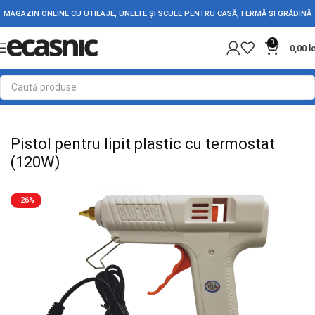
MAGAZIN ONLINE CU UTILAJE, UNELTE ȘI SCULE PENTRU CASĂ, FERMĂ ȘI GRĂDINĂ
0
0,00
l
Prima pagină
Casă
Accesorii de Lipit
Letcon & Pistol de Lipit
Pistol pentru lipit plastic cu termostat
(120W)
-26%