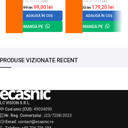
(3)
(2)
99,00
lei
179,20
lei
120,99
lei
200,00
lei
ADAUGĂ ÎN COȘ
ADAUGĂ ÎN COȘ
COMANDĂ PE
COMANDĂ PE
PRODUSE VIZIONATE RECENT
LC VISION S.R.L.
Cod unic (CUI):
49034090
Nr. Reg. Comerțului:
J23/7208/2023
Email:
contact@ecasnic.ro