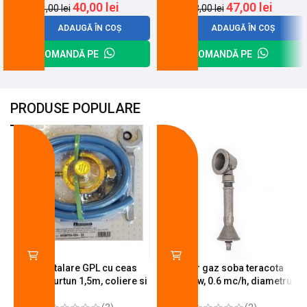
40,00
lei
47,00
lei
54,00
lei
58,00
lei
ADAUGĂ ÎN COȘ
ADAUGĂ ÎN COȘ
COMANDĂ PE
COMANDĂ PE
PRODUSE POPULARE
-18%
-10%
Kit instalare GPL cu ceas
Arzator gaz soba teracota
butelie, furtun 1,5m, coliere si
A600, 6 kw, 0.6 mc/h, diametru
cheie de strangere
90 mm