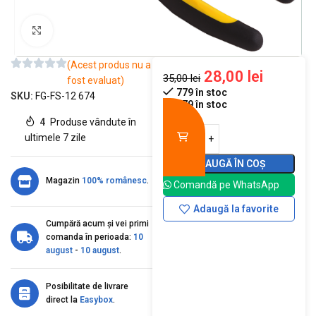
Mărește imaginea
(Acest produs nu a
28,00
lei
35,00
lei
fost evaluat)
779 în stoc
SKU:
FG-FS-12 674
779 în stoc
4
Produse vândute în
ultimele 7 zile
ADAUGĂ ÎN COȘ
Magazin
100% românesc
.
Comandă pe WhatsApp
Adaugă la favorite
Cumpără acum și vei primi
comanda în perioada:
10
august
-
10 august
.
Posibilitate de livrare
direct la
Easybox
.