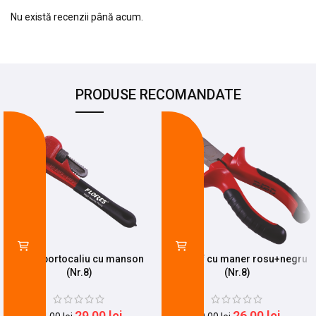
Nu există recenzii până acum.
PRODUSE RECOMANDATE
-15%
-13%
Mops portocaliu cu manson
Sfic varf cu maner rosu+negru
(Nr.8)
(Nr.8)
29,00
lei
26,00
lei