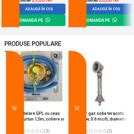
34,00
lei
30,00
lei
ADAUGĂ ÎN COȘ
ADAUGĂ ÎN COȘ
COMANDĂ PE
COMANDĂ PE
PRODUSE POPULARE
-18%
-10%
Kit instalare GPL cu ceas
Arzator gaz soba teracota
butelie, furtun 1,5m, coliere si
A600, 6 kw, 0.6 mc/h, diametru
cheie de strangere
90 mm
(3)
(2)