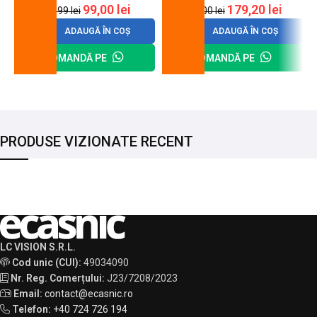
99,00
lei
179,20
lei
120,99
lei
200,00
lei
ADAUGĂ ÎN COȘ
ADAUGĂ ÎN COȘ
COMANDĂ PE
COMANDĂ PE
PRODUSE VIZIONATE RECENT
LC VISION S.R.L.
Cod unic (CUI):
49034090
Nr. Reg. Comerțului:
J23/7208/2023
Email:
contact@ecasnic.ro
Telefon:
+40 724 726 194