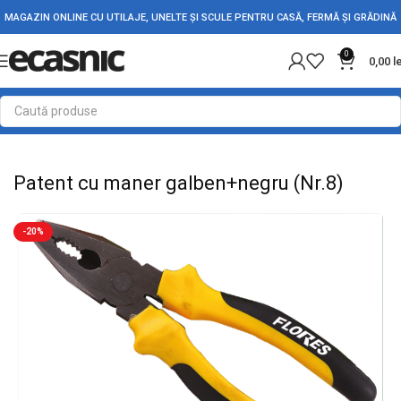
MAGAZIN ONLINE CU UTILAJE, UNELTE ȘI SCULE PENTRU CASĂ, FERMĂ ȘI GRĂDINĂ
0
0,00
l
Prima pagină
Scule - Unelte
Clesti & Patenti
Patent cu maner galben+negru (Nr.8)
-20%