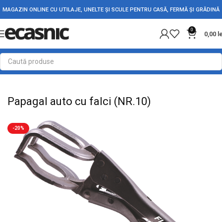
MAGAZIN ONLINE CU UTILAJE, UNELTE ȘI SCULE PENTRU CASĂ, FERMĂ ȘI GRĂDINĂ
0
0,00
l
Prima pagină
Scule - Unelte
Clesti & Patenti
Papagal auto cu falci (NR.10)
-20%