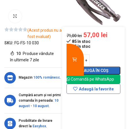
Mărește imaginea
(Acest produs nu a
57,00
lei
71,00
lei
fost evaluat)
85 în stoc
SKU:
FG-FS-10 030
85 în stoc
10
Produse vândute
în ultimele 7 zile
ADAUGĂ ÎN COȘ
Magazin
100% românesc
.
Comandă pe WhatsApp
Adaugă la favorite
Cumpără acum și vei primi
comanda în perioada:
10
august
-
10 august
.
Posibilitate de livrare
direct la
Easybox
.