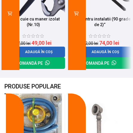
Cleste cuie cu maner izolat
Mops pentru instalatii (90 grade
(Nr.10)
de 2)”
49,00
lei
74,00
lei
57,00
lei
102,00
lei
ADAUGĂ ÎN COȘ
ADAUGĂ ÎN COȘ
COMANDĂ PE
COMANDĂ PE
PRODUSE POPULARE
-18%
-10%