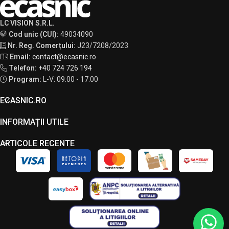
LC VISION S.R.L.
Cod unic (CUI):
49034090
Nr. Reg. Comerțului:
J23/7208/2023
Email:
contact@ecasnic.ro
Telefon:
+40 724 726 194
Program:
L-V: 09:00 - 17:00
ECASNIC.RO
INFORMAȚII UTILE
ARTICOLE RECENTE