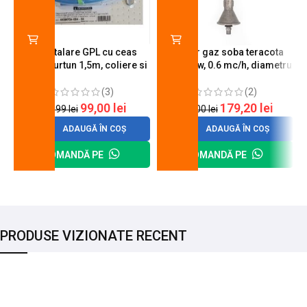
Kit instalare GPL cu ceas
Arzator gaz soba teracota
butelie, furtun 1,5m, coliere si
A600, 6 kw, 0.6 mc/h, diametru
cheie de strangere
90 mm
(3)
(2)
99,00
lei
179,20
lei
120,99
lei
200,00
lei
ADAUGĂ ÎN COȘ
ADAUGĂ ÎN COȘ
COMANDĂ PE
COMANDĂ PE
PRODUSE VIZIONATE RECENT