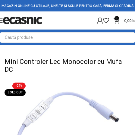
MAGAZIN ONLINE CU UTILAJE, UNELTE ȘI SCULE PENTRU CASĂ, FERMĂ ȘI GRĂDINĂ
0
0,00
l
Prima pagină
Iluminat Led
Banda Led
Mini Controler Led Monocolor cu Mufa
DC
-24%
SOLD OUT