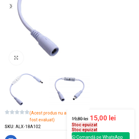
Mărește imaginea
(Acest produs nu a
15,00
lei
19,80
lei
fost evaluat)
Stoc epuizat
SKU:
ALX-18A102
Stoc epuizat
Comandă pe WhatsApp