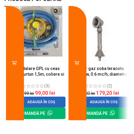
-18%
-10%
Kit instalare GPL cu ceas
Arzator gaz soba teracota
butelie, furtun 1,5m, coliere si
A600, 6 kw, 0.6 mc/h, diametru
cheie de strangere
90 mm
(3)
(2)
99,00
lei
179,20
lei
120,99
lei
200,00
lei
ADAUGĂ ÎN COȘ
ADAUGĂ ÎN COȘ
COMANDĂ PE
COMANDĂ PE