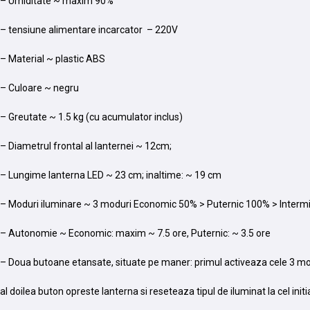
– Umiditate ~ maxim 90%
– tensiune alimentare incarcator – 220V
– Material ~ plastic ABS
– Culoare ~ negru
– Greutate ~ 1.5 kg (cu acumulator inclus)
– Diametrul frontal al lanternei ~ 12cm;
– Lungime lanterna LED ~ 23 cm; inaltime: ~ 19 cm
– Moduri iluminare ~ 3 moduri Economic 50% > Puternic 100% > Interm
– Autonomie ~ Economic: maxim ~ 7.5 ore, Puternic: ~ 3.5 ore
– Doua butoane etansate, situate pe maner: primul activeaza cele 3 mo
al doilea buton opreste lanterna si reseteaza tipul de iluminat la cel init