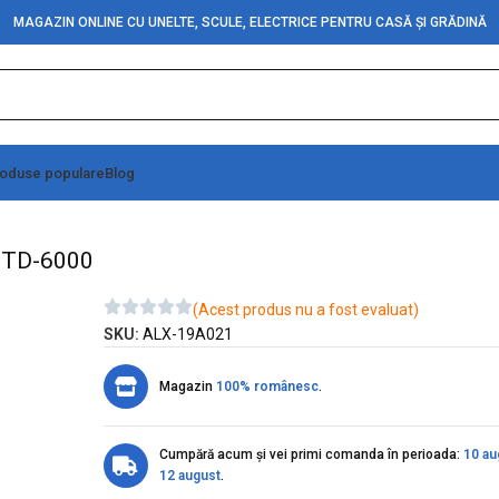
MAGAZIN ONLINE CU UNELTE, SCULE, ELECTRICE PENTRU CASĂ ȘI GRĂDINĂ
oduse populare
Blog
fesionala HIGH POWER 15W, TD-6000
 TD-6000
(Acest produs nu a fost evaluat)
SKU:
ALX-19A021
Magazin
100% românesc
.
Cumpără acum și vei primi comanda în perioada:
10 au
12 august
.