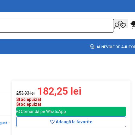
0
AI NEVOIE DE AJUTO
182,25
lei
253,33
lei
Stoc epuizat
Stoc epuizat
Comandă pe WhatsApp
Adaugă la favorite
gust
-