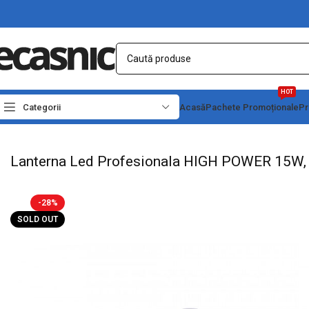
HOT
Categorii
Acasă
Pachete Promoționale
Pr
Prima pagină
Iluminat Led
Lanterne Led
Lanterne de Mana
Lanterna Led Pro
Lanterna Led Profesionala HIGH POWER 15W,
-28%
SOLD OUT