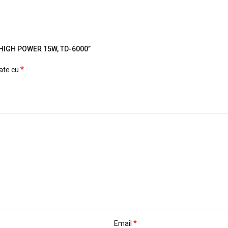
la HIGH POWER 15W, TD-6000”
*
cate cu
*
Email