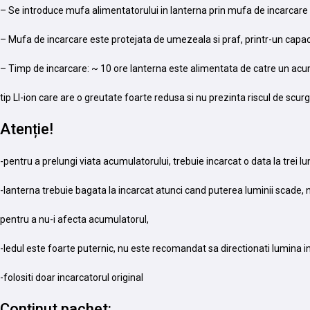
– Se introduce mufa alimentatorului in lanterna prin mufa de incarcare 
– Mufa de incarcare este protejata de umezeala si praf, printr-un capac
– Timp de incarcare: ~ 10 ore lanterna este alimentata de catre un ac
tip LI-ion care are o greutate foarte redusa si nu prezinta riscul de scu
Atenție!
-pentru a prelungi viata acumulatorului, trebuie incarcat o data la trei lu
-lanterna trebuie bagata la incarcat atunci cand puterea luminii scade,
pentru a nu-i afecta acumulatorul,
-ledul este foarte puternic, nu este recomandat sa directionati lumina i
-folositi doar incarcatorul original
Conținut pachet: