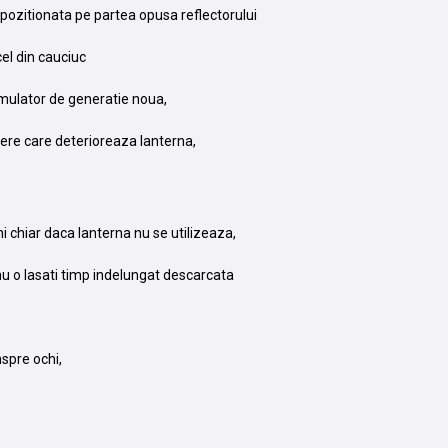
pozitionata pe partea opusa reflectorului
el din cauciuc
umulator de generatie noua,
rgere care deterioreaza lanterna,
ni chiar daca lanterna nu se utilizeaza,
 nu o lasati timp indelungat descarcata
nspre ochi,