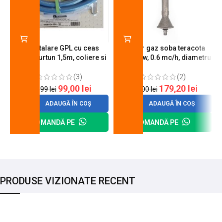
Kit instalare GPL cu ceas
Arzator gaz soba teracota
butelie, furtun 1,5m, coliere si
A600, 6 kw, 0.6 mc/h, diametru
cheie de strangere
90 mm
(3)
(2)
99,00
lei
179,20
lei
120,99
lei
200,00
lei
ADAUGĂ ÎN COȘ
ADAUGĂ ÎN COȘ
COMANDĂ PE
COMANDĂ PE
PRODUSE VIZIONATE RECENT