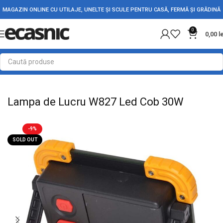
MAGAZIN ONLINE CU UTILAJE, UNELTE ȘI SCULE PENTRU CASĂ, FERMĂ ȘI GRĂDINĂ
0
0,00
l
Prima pagină
Iluminat Led
Lanterne Led
Lampi de Lucru
Lampa de Lucru W827 Led Cob 30W
-9%
SOLD OUT