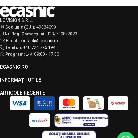
LC VISION S.R.L.
Cod unic (CUI):
49034090
Nr. Reg. Comerțului:
J23/7208/2023
Email:
contact@ecasnic.ro
Telefon:
+40 724 726 194
Program:
L-V: 09:00 - 17:00
ECASNIC.RO
INFORMAȚII UTILE
ARTICOLE RECENTE