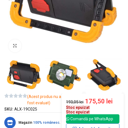
Mărește imaginea
(Acest produs nu a
175,50
lei
193,05
lei
fost evaluat)
Stoc epuizat
SKU:
ALX-19C025
Stoc epuizat
Comandă pe WhatsApp
Magazin
100% românesc
.