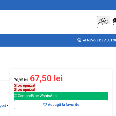
0
AI NEVOIE DE AJUTO
67,50
lei
76,95
lei
Stoc epuizat
Stoc epuizat
Comandă pe WhatsApp
Adaugă la favorite
gust
-