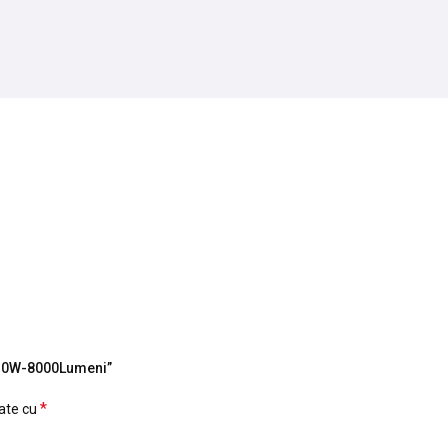
i/30W-8000Lumeni”
*
cate cu