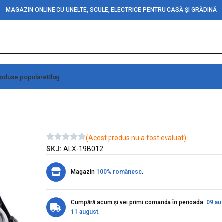
MAGAZIN ONLINE CU UNELTE, SCULE, ELECTRICE PENTRU CASĂ ȘI GRĂDINĂ
oduse populare
Blog
Led-uri/30W-8000Lumeni
(Acest produs nu a fost evaluat)
SKU:
ALX-19B012
Magazin
100% românesc
.
Cumpără acum și vei primi comanda în perioada:
09 au
11 august
.