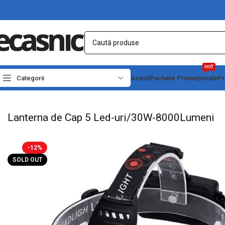
HOT
Categorii
Acasă
Pachete Promoționale
Pr
Prima pagină
Iluminat Led
Lanterne Led
Lanterne de Cap
Lanterna de Cap 5 
Lanterna de Cap 5 Led-uri/30W-8000Lumeni
-12%
SOLD OUT