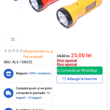
Mărește imaginea
(Acest produs nu a
25,00
lei
34,50
lei
fost evaluat)
Stoc epuizat
SKU:
ALX-19A032
Stoc epuizat
Comandă pe WhatsApp
Magazin
100% românesc
.
Adaugă la favorite
Cumpără acum și vei primi
comanda în perioada:
10
august
-
10 august
.