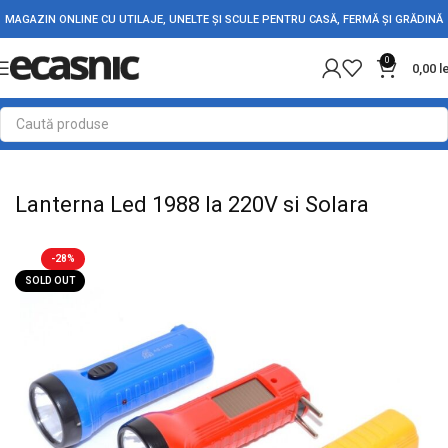
MAGAZIN ONLINE CU UTILAJE, UNELTE ȘI SCULE PENTRU CASĂ, FERMĂ ȘI GRĂDINĂ
0
0,00
l
Prima pagină
Iluminat Led
Lanterne Led
Lanterne de Mana
Lanterna Led 1988 la 220V si Solara
-28%
SOLD OUT