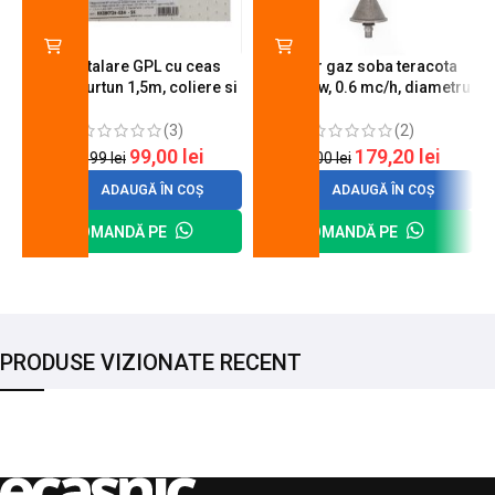
Kit instalare GPL cu ceas
Arzator gaz soba teracota
butelie, furtun 1,5m, coliere si
A600, 6 kw, 0.6 mc/h, diametru
cheie de strangere
90 mm
(3)
(2)
99,00
lei
179,20
lei
120,99
lei
200,00
lei
ADAUGĂ ÎN COȘ
ADAUGĂ ÎN COȘ
COMANDĂ PE
COMANDĂ PE
PRODUSE VIZIONATE RECENT