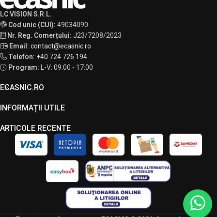
LC VISION S.R.L.
Cod unic (CUI):
49034090
Nr. Reg. Comerțului:
J23/7208/2023
Email:
contact@ecasnic.ro
Telefon:
+40 724 726 194
Program:
L-V: 09:00 - 17:00
ECASNIC.RO
INFORMAȚII UTILE
ARTICOLE RECENTE