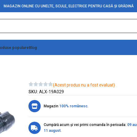
MAGAZIN ONLINE CU UNELTE, SCULE, ELECTRICE PENTRU CASĂ ȘI GRĂDINĂ
oduse populare
Blog
 Police 3R6 306-2W
(Acest produs nu a fost evaluat)
SKU:
ALX-19A029
Magazin
100% românesc
.
Cumpără acum și vei primi comanda în perioada:
09 au
11 august
.