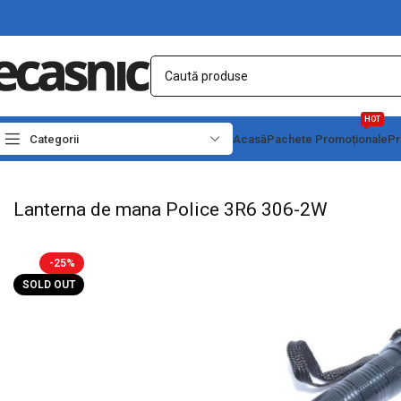
HOT
Categorii
Acasă
Pachete Promoționale
Pr
Prima pagină
Iluminat Led
Lanterne Led
Lanterne de Mana
Lanterna de mana
Lanterna de mana Police 3R6 306-2W
-25%
SOLD OUT