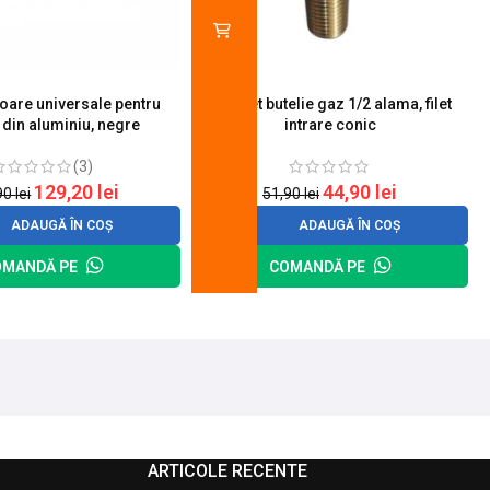
toare universale pentru
Robinet butelie gaz 1/2 alama, filet
S
 din aluminiu, negre
intrare conic
(3)
129,20
lei
44,90
lei
90
lei
51,90
lei
ADAUGĂ ÎN COȘ
ADAUGĂ ÎN COȘ
OMANDĂ PE
COMANDĂ PE
ARTICOLE RECENTE