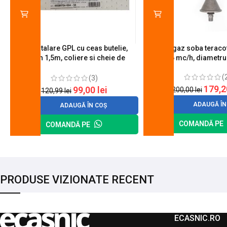
Kit instalare GPL cu ceas butelie,
Arzator gaz soba teracot
furtun 1,5m, coliere si cheie de
0.6 mc/h, diametr
strangere
(
(3)
179,
99,00
lei
200,00
lei
120,99
lei
ADAUGĂ ÎN
ADAUGĂ ÎN COȘ
COMANDĂ PE
COMANDĂ PE
PRODUSE VIZIONATE RECENT
ECASNIC.RO