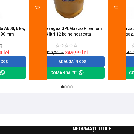
a A600, 6 kw,
Butelie aragaz GPL Gazzo Premium
Set 4 arza
u 90 mm
26 litri 12 kg neincarcata
aragaz,
2)
20
lei
349,99
lei
420,00
lei
149,
 COȘ
ADAUGĂ ÎN COȘ
COMANDĂ PE
C
INFORMAȚII UTILE