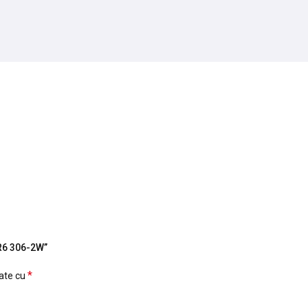
3R6 306-2W”
*
cate cu