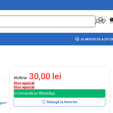
0
AI NEVOIE DE AJUTO
30,00
lei
39,90
lei
Stoc epuizat
Stoc epuizat
Comandă pe WhatsApp
Adaugă la favorite
gust
-