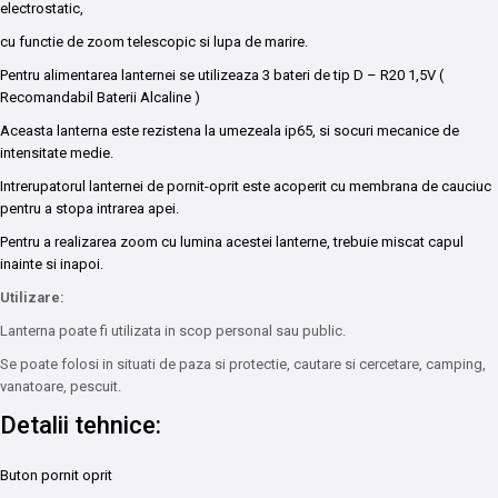
electrostatic,
cu functie de zoom telescopic si lupa de marire.
Pentru alimentarea lanternei se utilizeaza 3 bateri de tip D – R20 1,5V (
Recomandabil Baterii Alcaline )
Aceasta lanterna este rezistena la umezeala ip65, si socuri mecanice de
intensitate medie.
Intrerupatorul lanternei de pornit-oprit este acoperit cu membrana de cauciuc
pentru a stopa intrarea apei.
Pentru a realizarea zoom cu lumina acestei lanterne, trebuie miscat capul
inainte si inapoi.
Utilizare:
Lanterna poate fi utilizata in scop personal sau public.
Se poate folosi in situati de paza si protectie, cautare si cercetare, camping,
vanatoare, pescuit.
Detalii tehnice:
Buton pornit oprit