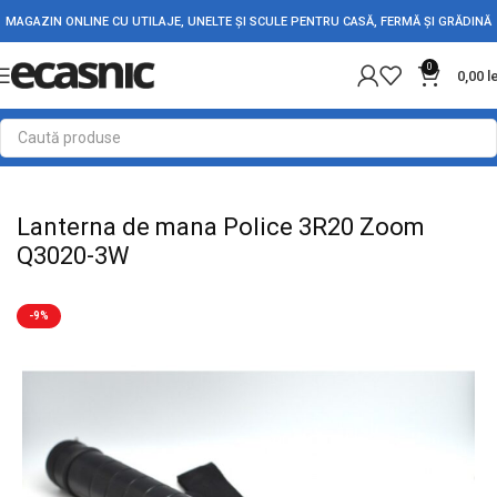
MAGAZIN ONLINE CU UTILAJE, UNELTE ȘI SCULE PENTRU CASĂ, FERMĂ ȘI GRĂDINĂ
0
0,00
l
Prima pagină
Iluminat Led
Lanterne Led
Lanterne de Mana
Lanterna de mana Police 3R20 Zoom
Q3020-3W
-9%