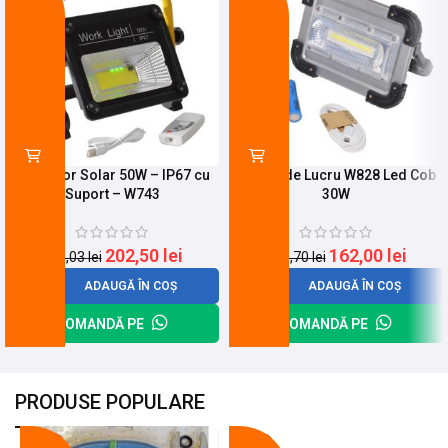
Proiector Solar 50W – IP67 cu
Lampa de Lucru W828 Led Cob
Suport – W743
30W
202,50
lei
162,00
lei
245,03
lei
218,70
lei
ADAUGĂ ÎN COȘ
ADAUGĂ ÎN COȘ
COMANDĂ PE
COMANDĂ PE
PRODUSE POPULARE
-18%
-10%