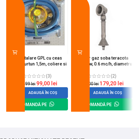
Kit instalare GPL cu ceas
Arzator gaz soba teracota
butelie, furtun 1,5m, coliere si
A600, 6 kw, 0.6 mc/h, diametru
cheie de strangere
90 mm
(3)
(2)
99,00
lei
179,20
lei
120,99
lei
200,00
lei
ADAUGĂ ÎN COȘ
ADAUGĂ ÎN COȘ
COMANDĂ PE
COMANDĂ PE