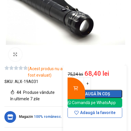
Mărește imaginea
(Acest produs nu a
68,40
lei
75,24
lei
fost evaluat)
SKU:
ALX-19A031
44
Produse vândute
ADAUGĂ ÎN COȘ
în ultimele 7 zile
Comandă pe WhatsApp
Adaugă la favorite
Magazin
100% românesc
.