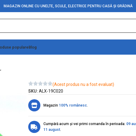
MAGAZIN ONLINE CU UNELTE, SCULE, ELECTRICE PENTRU CASĂ ȘI GRĂDINĂ
oduse populare
Blog
 cu Led COB 2 + 1 + Solar
r
(Acest produs nu a fost evaluat)
SKU:
ALX-19C020
Magazin
100% românesc
.
Cumpără acum și vei primi comanda în perioada:
09 au
11 august
.