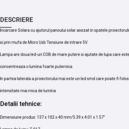
DESCRIERE
Incarcare Solara cu ajutorul panoului solar asezat in spatele proiectorul
si prin mufa de Micro Usb Tensiune de intrare 5V.
Lampa are doua led-uri COB de mare putere si ajutate de lupa care est
concentreaza o lumina foarte puternica.
In partea laterala a proiectorului mai este un led smd care poate fi folosi
intensitate mai mica de lumina
Detalii tehnice:
Dimensiune produs: 137 x 102 x 40 mm/5.39 x 4.01 x 1.57″