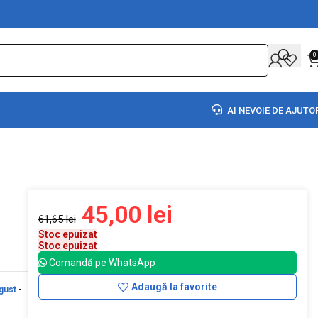
0
AI NEVOIE DE AJUTO
45,00
lei
61,65
lei
Stoc epuizat
Stoc epuizat
Comandă pe WhatsApp
Adaugă la favorite
gust
-