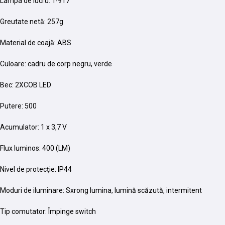
Lampa de lucru: T-917
Greutate netă: 257g
Material de coajă: ABS
Culoare: cadru de corp negru, verde
Bec: 2XCOB LED
Putere: 500
Acumulator: 1 x 3,7 V
Flux luminos: 400 (LM)
Nivel de protecţie: IP44
Moduri de iluminare: Sxrong lumina, lumină scăzută, intermitent
Tip comutator: Împinge switch