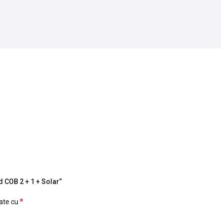
d COB 2 + 1 + Solar”
*
cate cu