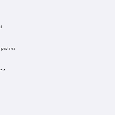
ui
e peste ea
t la