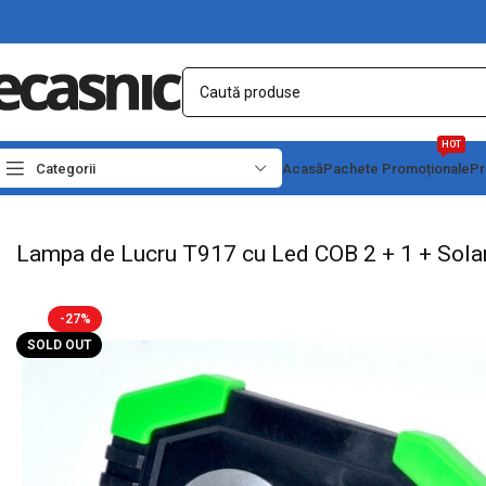
HOT
Categorii
Acasă
Pachete Promoționale
Pr
Prima pagină
Iluminat Led
Lanterne Led
Lampi de Lucru
Lampa de Lucru T917
Lampa de Lucru T917 cu Led COB 2 + 1 + Sola
-27%
SOLD OUT