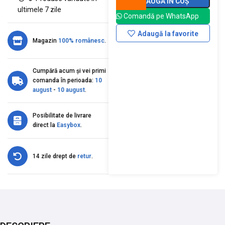
ADAUGĂ ÎN COȘ
ultimele 7 zile
Comandă pe WhatsApp
Adaugă la favorite
Magazin
100% românesc
.
Cumpără acum și vei primi
comanda în perioada:
10
august
-
10 august
.
Posibilitate de livrare
direct la
Easybox
.
14 zile drept de
retur
.