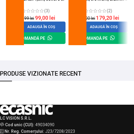
cheie de strangere
90 mm
(3)
(2)
99,00
lei
179,20
lei
120,99
lei
200,00
lei
ADAUGĂ ÎN COȘ
ADAUGĂ ÎN COȘ
COMANDĂ PE
COMANDĂ PE
PRODUSE VIZIONATE RECENT
LC VISION S.R.L.
Cod unic (CUI):
49034090
Nr. Reg. Comerțului:
J23/7208/2023