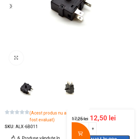
Mărește imaginea
(Acest produs nu a
12,50
lei
17,25
lei
fost evaluat)
SKU:
ALX-6B011
6
Produse vândute în