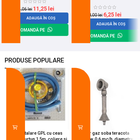
11,25
lei
14,06
lei
6,25
lei
8,00
lei
ADAUGĂ ÎN COȘ
ADAUGĂ ÎN COȘ
COMANDĂ PE
COMANDĂ PE
PRODUSE POPULARE
-18%
-10%
Kit instalare GPL cu ceas
Arzator gaz soba teracota
butelie, furtun 1,5m, coliere si
A600, 6 kw, 0.6 mc/h, diametru