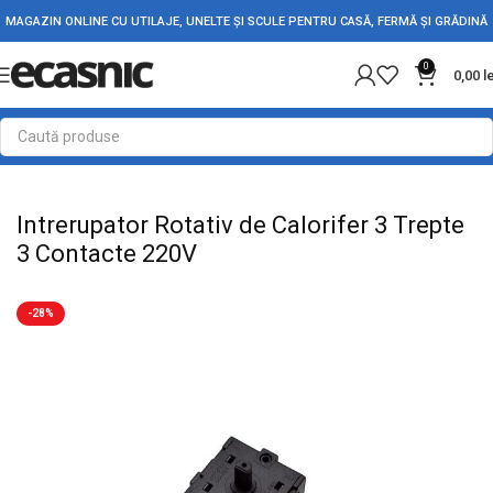
MAGAZIN ONLINE CU UTILAJE, UNELTE ȘI SCULE PENTRU CASĂ, FERMĂ ȘI GRĂDINĂ
0
0,00
l
Prima pagină
Electrice
Intrerupatoare - Butoane
Intrerupator Rotativ de Calorifer 3 Trepte
3 Contacte 220V
-28%