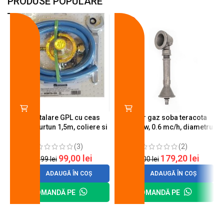
PRODUSE POPULARE
-18%
-10%
Kit instalare GPL cu ceas
Arzator gaz soba teracota
butelie, furtun 1,5m, coliere si
A600, 6 kw, 0.6 mc/h, diametru
cheie de strangere
90 mm
(3)
(2)
99,00
lei
179,20
lei
120,99
lei
200,00
lei
ADAUGĂ ÎN COȘ
ADAUGĂ ÎN COȘ
COMANDĂ PE
COMANDĂ PE