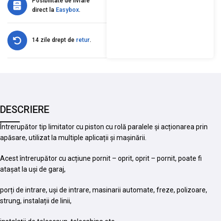
Posibilitate de livrare
direct la
Easybox
.
14 zile drept de
retur
.
DESCRIERE
Întrerupător tip limitator cu piston cu rolă paralele și acționarea prin
apăsare, utilizat la multiple aplicații și mașinării.
Acest întrerupător cu acțiune pornit – oprit, oprit – pornit, poate fi
atașat la uși de garaj,
porți de intrare, uși de intrare, masinarii automate, freze, polizoare,
strung, instalații de linii,