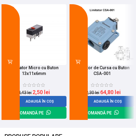
-27%
-21%
Limitator Micro cu Buton
Limitator de Cursa cu Buton
13x11x6mm
CSA-001
2,50
lei
64,80
lei
3,43
lei
82,30
lei
ADAUGĂ ÎN COȘ
ADAUGĂ ÎN COȘ
COMANDĂ PE
COMANDĂ PE