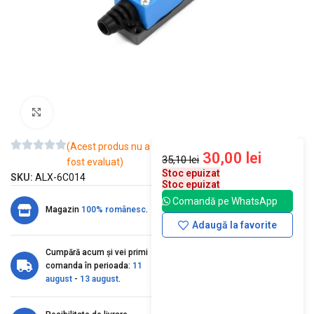
Mărește imaginea
(Acest produs nu a
30,00
lei
35,10
lei
fost evaluat)
Stoc epuizat
SKU:
ALX-6C014
Stoc epuizat
Comandă pe WhatsApp
Magazin
100% românesc
.
Adaugă la favorite
Cumpără acum și vei primi
comanda în perioada:
11
august
-
13 august
.