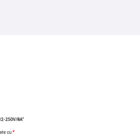
232-250V/8A”
*
cate cu