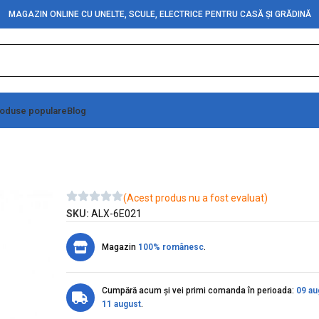
MAGAZIN ONLINE CU UNELTE, SCULE, ELECTRICE PENTRU CASĂ ȘI GRĂDINĂ
oduse populare
Blog
-250V/8A
(Acest produs nu a fost evaluat)
SKU:
ALX-6E021
Magazin
100% românesc
.
Cumpără acum și vei primi comanda în perioada:
09 au
11 august
.