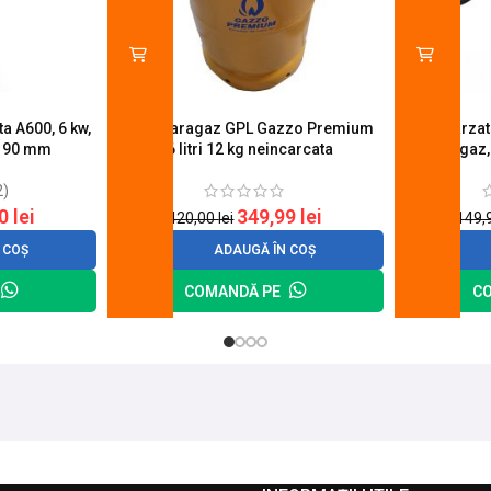
a A600, 6 kw,
Butelie aragaz GPL Gazzo Premium
Set 4 arza
u 90 mm
26 litri 12 kg neincarcata
aragaz,
2)
20
lei
349,99
lei
420,00
lei
149,
 COȘ
ADAUGĂ ÎN COȘ
COMANDĂ PE
C