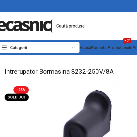
HOT
Categorii
Acasă
Pachete Promoționale
Pr
Prima pagină
Electrice
Intrerupatoare - Butoane
Intrerupator Bormasina 8232
Intrerupator Bormasina 8232-250V/8A
-25%
SOLD OUT