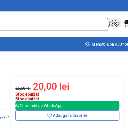
0
AI NEVOIE DE AJUTO
20,00
lei
26,60
lei
Stoc epuizat
Stoc epuizat
Comandă pe WhatsApp
Adaugă la favorite
gust
-