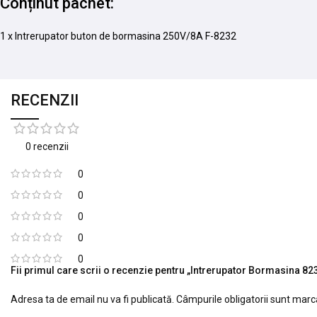
Conținut pachet:
1 x Intrerupator buton de bormasina 250V/8A F-8232
RECENZII
0 recenzii
0
0
0
0
0
Fii primul care scrii o recenzie pentru „Intrerupator Bormasina 8
Adresa ta de email nu va fi publicată.
Câmpurile obligatorii sunt mar