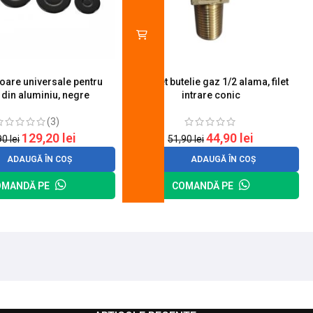
toare universale pentru
Robinet butelie gaz 1/2 alama, filet
S
 din aluminiu, negre
intrare conic
(3)
129,20
lei
44,90
lei
90
lei
51,90
lei
ADAUGĂ ÎN COȘ
ADAUGĂ ÎN COȘ
OMANDĂ PE
COMANDĂ PE