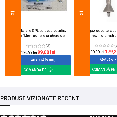
Kit instalare GPL cu ceas butelie,
Arzator gaz soba teracot
furtun 1,5m, coliere si cheie de
0.6 mc/h, diametr
strangere
(
(3)
179,
99,00
lei
200,00
lei
120,99
lei
ADAUGĂ ÎN
ADAUGĂ ÎN COȘ
COMANDĂ PE
COMANDĂ PE
PRODUSE VIZIONATE RECENT