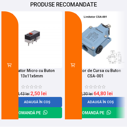
PRODUSE RECOMANDATE
-27%
-21%
Limitator Micro cu Buton
Limitator de Cursa cu Buton
13x11x6mm
CSA-001
2,50
lei
64,80
lei
3,43
lei
82,30
lei
ADAUGĂ ÎN COȘ
ADAUGĂ ÎN COȘ
COMANDĂ PE
COMANDĂ PE