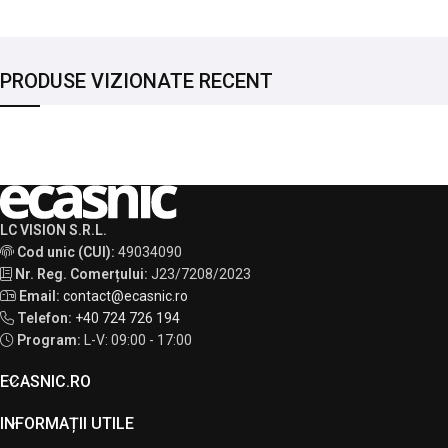
PRODUSE VIZIONATE RECENT
LC VISION S.R.L.
Cod unic (CUI):
49034090
Nr. Reg. Comerțului:
J23/7208/2023
Email:
contact@ecasnic.ro
Telefon:
+40 724 726 194
Program:
L-V: 09:00 - 17:00
ECASNIC.RO
INFORMAȚII UTILE