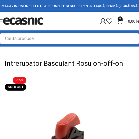
MAGAZIN ONLINE CU UTILAJE, UNELTE ȘI SCULE PENTRU CASĂ, FERMĂ ȘI GRĂDINĂ
0
0,00
l
Prima pagină
Electrice
Intrerupatoare - Butoane
Intrerupator Basculant Rosu on-off-on
-15%
SOLD OUT