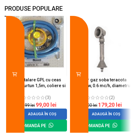
PRODUSE POPULARE
-18%
-10%
Kit instalare GPL cu ceas
Arzator gaz soba teracota
butelie, furtun 1,5m, coliere si
A600, 6 kw, 0.6 mc/h, diametru
cheie de strangere
90 mm
(3)
(2)
99,00
lei
179,20
lei
120,99
lei
200,00
lei
ADAUGĂ ÎN COȘ
ADAUGĂ ÎN COȘ
COMANDĂ PE
COMANDĂ PE