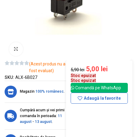
Mărește imaginea
(Acest produs nu a
5,00
lei
5,90
lei
fost evaluat)
Stoc epuizat
SKU:
ALX-6B027
Stoc epuizat
Comandă pe WhatsApp
Magazin
100% românesc
.
Adaugă la favorite
Cumpără acum și vei primi
comanda în perioada:
11
august
-
13 august
.