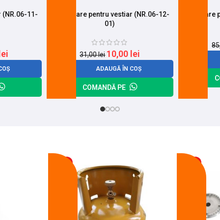
r (NR.06-11-
Incuietoare pentru vestiar (NR.06-12-
Incuietoare 
01)
85
lei
10,00
lei
31,00
lei
COȘ
ADAUGĂ ÎN COȘ
C
COMANDĂ PE
-17%
-14%