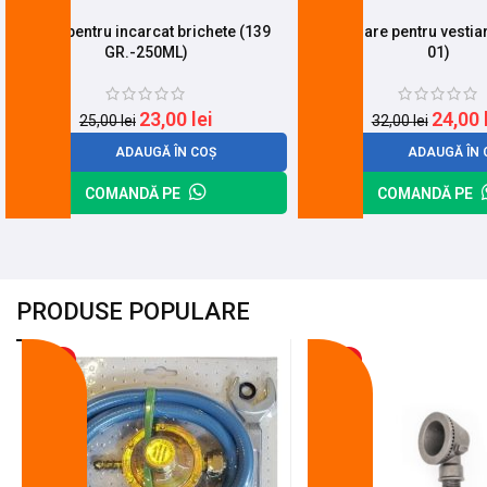
Spray pentru incarcat brichete (139
Incuietoare pentru vestia
GR.-250ML)
01)
23,00
lei
24,00
25,00
lei
32,00
lei
ADAUGĂ ÎN COȘ
ADAUGĂ ÎN 
COMANDĂ PE
COMANDĂ PE
PRODUSE POPULARE
-18%
-10%