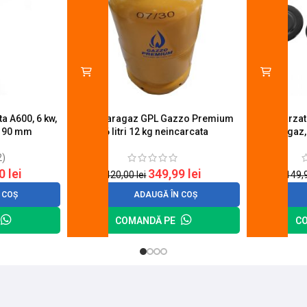
a A600, 6 kw,
Butelie aragaz GPL Gazzo Premium
Set 4 arza
u 90 mm
26 litri 12 kg neincarcata
aragaz,
2)
20
lei
349,99
lei
420,00
lei
149,
 COȘ
ADAUGĂ ÎN COȘ
COMANDĂ PE
C