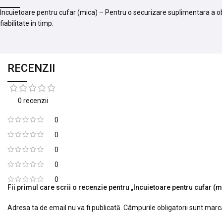
Incuietoare pentru cufar (mica) – Pentru o securizare suplimentara a obi
fiabilitate in timp.
RECENZII
0 recenzii
0
0
0
0
0
Fii primul care scrii o recenzie pentru „Incuietoare pentru cufar (m
Adresa ta de email nu va fi publicată.
Câmpurile obligatorii sunt mar