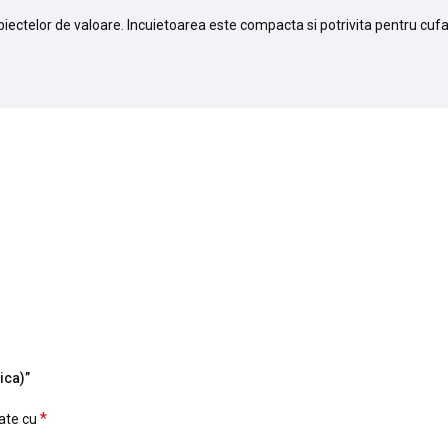
ectelor de valoare. Incuietoarea este compacta si potrivita pentru cufare
ica)”
*
cate cu