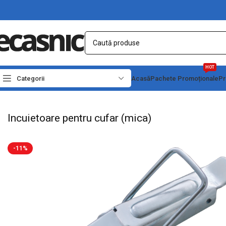
HOT
Categorii
Acasă
Pachete Promoționale
Pr
Prima pagină
Fără categorie
Incuietoare pentru cufar (mica)
Incuietoare pentru cufar (mica)
-11%