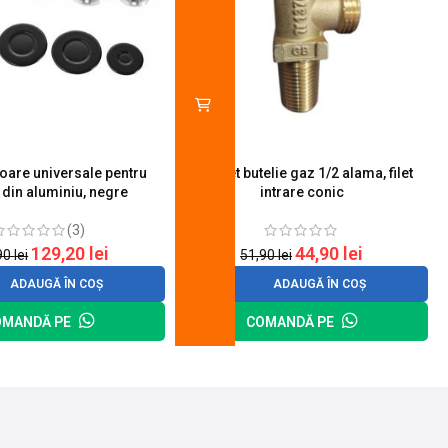
toare universale pentru
Robinet butelie gaz 1/2 alama, filet
S
 din aluminiu, negre
intrare conic
(3)
129,20
lei
44,90
lei
90
lei
51,90
lei
ADAUGĂ ÎN COȘ
ADAUGĂ ÎN COȘ
OMANDĂ PE
COMANDĂ PE