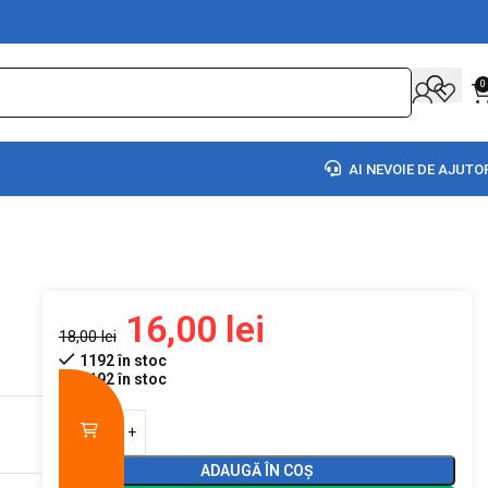
0
AI NEVOIE DE AJUTO
16,00
lei
18,00
lei
1192 în stoc
1192 în stoc
ADAUGĂ ÎN COȘ