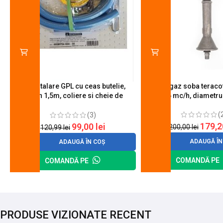
Kit instalare GPL cu ceas butelie,
Arzator gaz soba teracot
furtun 1,5m, coliere si cheie de
0.6 mc/h, diametr
strangere
(
(3)
179,
99,00
lei
200,00
lei
120,99
lei
ADAUGĂ ÎN
ADAUGĂ ÎN COȘ
COMANDĂ PE
COMANDĂ PE
PRODUSE VIZIONATE RECENT