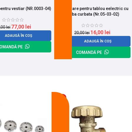
pentru vestiar (NR.0003-04)
Incuietoare pentru tablou eelectric cu
limba curbata (Nr.05-03-02)
77,00
lei
,00
lei
16,00
lei
20,00
lei
ADAUGĂ ÎN COȘ
ADAUGĂ ÎN COȘ
OMANDĂ PE
COMANDĂ PE
-13%