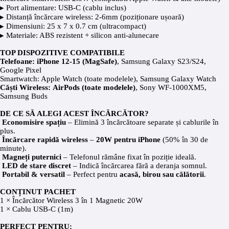
▸
Port alimentare: USB-C (cablu inclus)
▸
Distanță încărcare wireless: 2-6mm (poziționare ușoară)
▸
Dimensiuni: 25 x 7 x 0.7 cm (ultracompact)
▸
Materiale: ABS rezistent + silicon anti-alunecare
TOP DISPOZITIVE COMPATIBILE
Telefoane:
iPhone 12-15 (MagSafe)
, Samsung Galaxy S23/S24,
Google Pixel
Smartwatch: Apple Watch (toate modelele), Samsung Galaxy Watch
Căști Wireless:
AirPods (toate modelele)
, Sony WF-1000XM5,
Samsung Buds
DE CE SĂ ALEGI ACEST ÎNCĂRCĂTOR?
Economisire spațiu
– Elimină 3 încărcătoare separate și cablurile în
plus.
Încărcare rapidă wireless
–
20W pentru iPhone
(50% în 30 de
minute).
Magneți puternici
– Telefonul rămâne fixat în poziție ideală.
LED de stare discret
– Indică încărcarea fără a deranja somnul.
Portabil & versatil
– Perfect pentru
acasă, birou sau călătorii
.
CONȚINUT PACHET
1 × Încărcător Wireless 3 în 1 Magnetic 20W
1 × Cablu USB-C (1m)
PERFECT PENTRU: