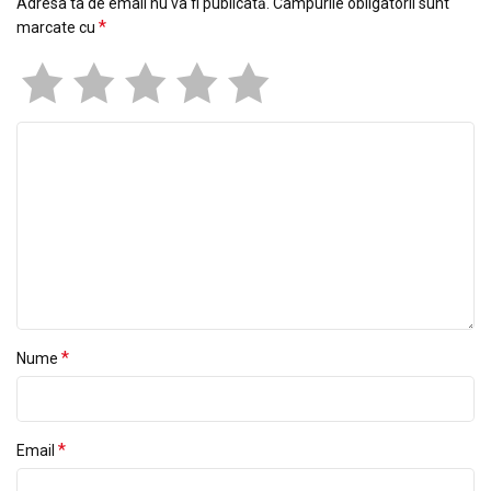
Adresa ta de email nu va fi publicată.
Câmpurile obligatorii sunt
*
marcate cu
*
Nume
*
Email