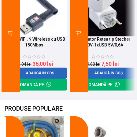
Antena WIFI, N Wireless cu USB
Incarcator Retea tip Stecher
150Mbps
220V-1xUSB 5V/0,6A
36,00
lei
7,50
lei
41,04
lei
9,60
lei
ADAUGĂ ÎN COȘ
ADAUGĂ ÎN COȘ
COMANDĂ PE
COMANDĂ PE
PRODUSE POPULARE
-18%
-10%