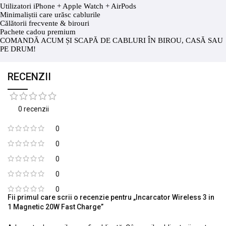
Utilizatori iPhone + Apple Watch + AirPods
Minimaliștii care urăsc cablurile
Călătorii frecvente & birouri
Pachete cadou premium
COMANDĂ ACUM ȘI SCAPĂ DE CABLURI ÎN BIROU, CASĂ SAU
PE DRUM!
RECENZII
0 recenzii
0
0
0
0
0
Fii primul care scrii o recenzie pentru „Incarcator Wireless 3 in
1 Magnetic 20W Fast Charge”