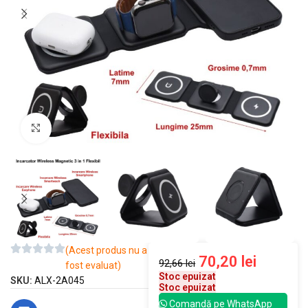
Mărește imaginea
(Acest produs nu a
70,20
lei
92,66
lei
fost evaluat)
Stoc epuizat
SKU:
ALX-2A045
Stoc epuizat
Comandă pe WhatsApp