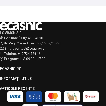
LC VISION S.R.L.
Cod unic (CUI):
49034090
Nr. Reg. Comerțului:
J23/7208/2023
Email:
contact@ecasnic.ro
Telefon:
+40 724 726 194
Program:
L-V: 09:00 - 17:00
ECASNIC.RO
INFORMAȚII UTILE
ARTICOLE RECENTE