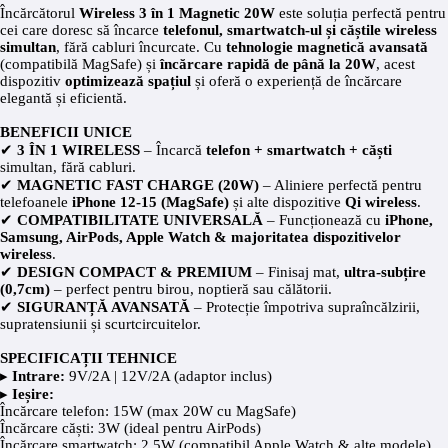
Încărcătorul
Wireless 3 în 1 Magnetic 20W
este soluția perfectă pentru
cei care doresc să încarce
telefonul, smartwatch-ul și căștile wireless
simultan
, fără cabluri încurcate. Cu
tehnologie magnetică avansată
(compatibilă MagSafe) și
încărcare rapidă de până la 20W
, acest
dispozitiv
optimizează spațiul
și oferă o experiență de încărcare
elegantă și eficientă.
BENEFICII UNICE
✔
3 ÎN 1 WIRELESS
– Încarcă
telefon + smartwatch + căști
simultan, fără cabluri.
✔
MAGNETIC FAST CHARGE (20W)
– Aliniere perfectă pentru
telefoanele
iPhone 12-15 (MagSafe)
și alte dispozitive
Qi wireless
.
✔
COMPATIBILITATE UNIVERSALĂ
– Funcționează cu
iPhone,
Samsung, AirPods, Apple Watch & majoritatea dispozitivelor
wireless
.
✔
DESIGN COMPACT & PREMIUM
– Finisaj mat,
ultra-subțire
(0,7cm)
– perfect pentru birou, noptieră sau călătorii.
✔
SIGURANȚĂ AVANSATĂ
– Protecție împotriva supraîncălzirii,
supratensiunii și scurtcircuitelor.
SPECIFICAȚII TEHNICE
▸
Intrare:
9V/2A | 12V/2A (adaptor inclus)
▸
Ieșire:
Încărcare telefon: 15W (max 20W cu MagSafe)
Încărcare căști: 3W (ideal pentru AirPods)
Încărcare smartwatch: 2.5W (compatibil Apple Watch & alte modele)