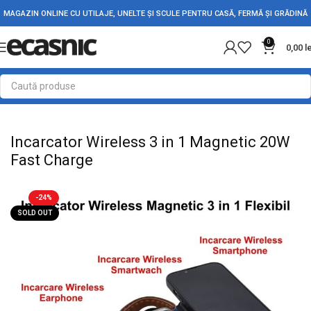
MAGAZIN ONLINE CU UTILAJE, UNELTE ȘI SCULE PENTRU CASĂ, FERMĂ ȘI GRĂDINĂ
0
0,00
l
Prima pagină
Electrice
Accesorii PC-Laptop-Telefon
Incarcator Wireless 3 in 1 Magnetic 20W
Fast Charge
-24%
SOLD OUT