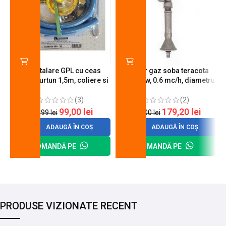
Kit instalare GPL cu ceas
Arzator gaz soba teracota
butelie, furtun 1,5m, coliere si
A600, 6 kw, 0.6 mc/h, diametru
cheie de strangere
90 mm
(3)
(2)
99,00
lei
179,20
lei
120,99
lei
200,00
lei
ADAUGĂ ÎN COȘ
ADAUGĂ ÎN COȘ
COMANDĂ PE
COMANDĂ PE
PRODUSE VIZIONATE RECENT