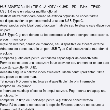
HUB ADAPTOR 8 IN 1 TIP C LA HDTV 4K UHD – PD – RJ45 – TF/SD –
USB 3.0 este un adaptor multifuncțional
destinat utilizatorilor care doresc să extindă opțiunile de conectivitate
ale dispozitivelor lor prin intermediul unui port USB Type-C.
Acest produs este ideal pentru laptopuri, tablete sau telefoane care dispun de
un port
USB Type-C și care doresc să fie conectate la diverse echipamente externe,
precum monitoare,
rețele de internet, carduri de memorie, sau dispozitive de stocare externe.
Adaptorul se conectează la un port USB Type-C al dispozitivului tău, oferind
o soluție
compactă și eficientă pentru extinderea capacităților de conectivitate.
Permite conectarea unui dispozitiv la un televizor sau un monitor extern care
suportă rezoluție 4K UHD.
Aceasta asigură o calitate video excelentă, ideală pentru prezentări, filme
sau jocuri pe ecrane mari.
Tehnologia PD permite încărcarea dispozitivului tău prin intermediul
adaptorului, asigurând
o încărcare rapidă și eficientă în timpul utilizării. Poți încărca un laptop sau
alt dispozitiv
compatibil în timp ce îl folosești pentru a-ți extinde conectivitatea.
Portul RJ45 permite conectarea la rețelele Ethernet pentru o conexiune la
internet rapidă și stabilă,