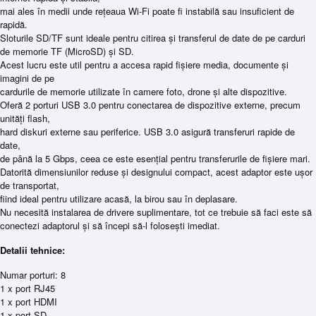
mai ales în medii unde rețeaua Wi-Fi poate fi instabilă sau insuficient de
rapidă.
Sloturile SD/TF sunt ideale pentru citirea și transferul de date de pe carduri
de memorie TF (MicroSD) și SD.
Acest lucru este util pentru a accesa rapid fișiere media, documente și
imagini de pe
cardurile de memorie utilizate în camere foto, drone și alte dispozitive.
Oferă 2 porturi USB 3.0 pentru conectarea de dispozitive externe, precum
unități flash,
hard diskuri externe sau periferice. USB 3.0 asigură transferuri rapide de
date,
de până la 5 Gbps, ceea ce este esențial pentru transferurile de fișiere mari.
Datorită dimensiunilor reduse și designului compact, acest adaptor este ușor
de transportat,
fiind ideal pentru utilizare acasă, la birou sau în deplasare.
Nu necesită instalarea de drivere suplimentare, tot ce trebuie să faci este să
conectezi adaptorul și să începi să-l folosești imediat.
Detalii tehnice:
Numar porturi: 8
1 x port RJ45
1 x port HDMI
1 x port SD