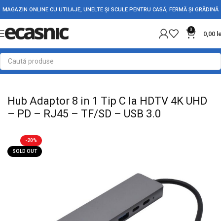
MAGAZIN ONLINE CU UTILAJE, UNELTE ȘI SCULE PENTRU CASĂ, FERMĂ ȘI GRĂDINĂ
0
0,00
l
Prima pagină
Electrice
Accesorii PC-Laptop-Telefon
Hub Adaptor 8 in 1 Tip C la HDTV 4K UHD
– PD – RJ45 – TF/SD – USB 3.0
-20%
SOLD OUT