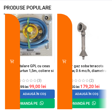
PRODUSE POPULARE
-18%
-10%
Kit instalare GPL cu ceas
Arzator gaz soba teracota
butelie, furtun 1,5m, coliere si
A600, 6 kw, 0.6 mc/h, diametru
cheie de strangere
90 mm
(3)
(2)
99,00
lei
179,20
lei
120,99
lei
200,00
lei
ADAUGĂ ÎN COȘ
ADAUGĂ ÎN COȘ
COMANDĂ PE
COMANDĂ PE