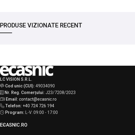
PRODUSE VIZIONATE RECENT
LC VISION S.R.L.
Cod unic (CUI):
49034090
Nr. Reg. Comerțului:
J23/7208/2023
Email:
contact@ecasnic.ro
Telefon:
+40 724 726 194
Program:
L-V: 09:00 - 17:00
ECASNIC.RO