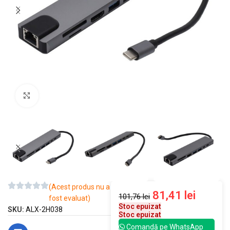
Mărește imaginea
(Acest produs nu a
81,41
lei
101,76
lei
fost evaluat)
Stoc epuizat
SKU:
ALX-2H038
Stoc epuizat
Comandă pe WhatsApp