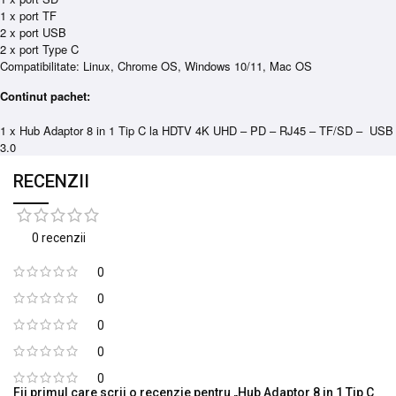
1 x port TF
2 x port USB
2 x port Type C
Compatibilitate: Linux, Chrome OS, Windows 10/11, Mac OS
Continut pachet:
1 x Hub Adaptor 8 in 1 Tip C la HDTV 4K UHD – PD – RJ45 – TF/SD – USB
3.0
RECENZII
0 recenzii
0
0
0
0
0
Fii primul care scrii o recenzie pentru „Hub Adaptor 8 in 1 Tip C