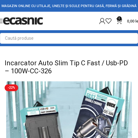
MAGAZIN ONLINE CU UTILAJE, UNELTE ȘI SCULE PENTRU CASĂ, FERMĂ ȘI GRĂDINĂ
0
0,00
l
Prima pagină
Electrice
Accesorii PC-Laptop-Telefon
Incarcator Auto Slim Tip C Fast / Usb-PD
– 100W-CC-326
-22%