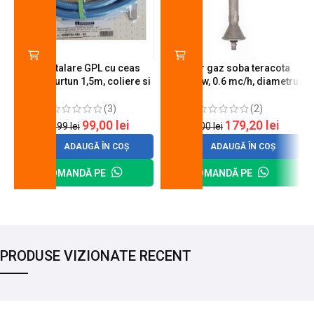
Kit instalare GPL cu ceas
Arzator gaz soba teracota
butelie, furtun 1,5m, coliere si
A600, 6 kw, 0.6 mc/h, diametru
cheie de strangere
90 mm
(3)
(2)
99,00
lei
179,20
lei
120,99
lei
200,00
lei
ADAUGĂ ÎN COȘ
ADAUGĂ ÎN COȘ
COMANDĂ PE
COMANDĂ PE
PRODUSE VIZIONATE RECENT