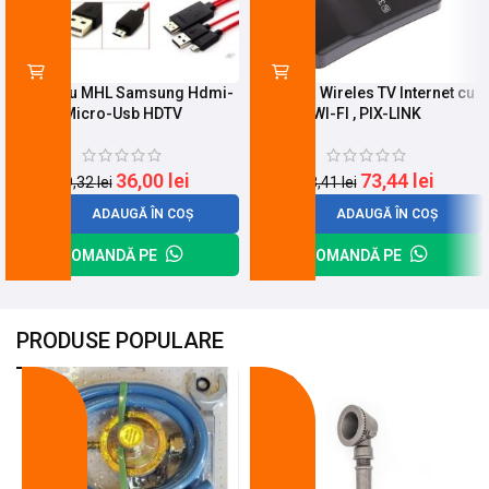
KIT Cablu MHL Samsung Hdmi-
Adaptor Wireles TV Internet cu
Micro-Usb HDTV
WI-FI , PIX-LINK
36,00
lei
73,44
lei
49,32
lei
98,41
lei
ADAUGĂ ÎN COȘ
ADAUGĂ ÎN COȘ
COMANDĂ PE
COMANDĂ PE
PRODUSE POPULARE
-18%
-10%