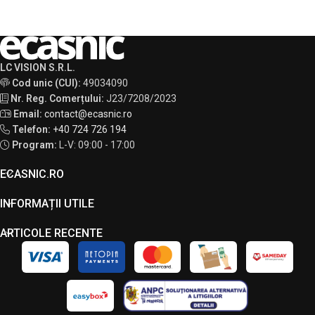
LC VISION S.R.L.
Cod unic (CUI):
49034090
Nr. Reg. Comerțului:
J23/7208/2023
Email:
contact@ecasnic.ro
Telefon:
+40 724 726 194
Program:
L-V: 09:00 - 17:00
ECASNIC.RO
INFORMAȚII UTILE
ARTICOLE RECENTE