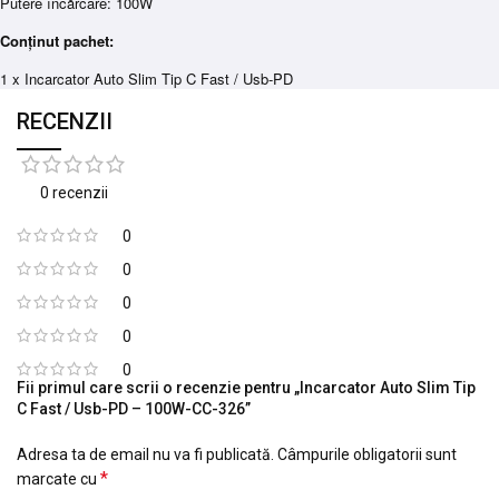
Putere încărcare: 100W
Conținut pachet:
1 x Incarcator Auto Slim Tip C Fast / Usb-PD
RECENZII
0 recenzii
0
0
0
0
0
Fii primul care scrii o recenzie pentru „Incarcator Auto Slim Tip
C Fast / Usb-PD – 100W-CC-326”
Adresa ta de email nu va fi publicată.
Câmpurile obligatorii sunt
*
marcate cu