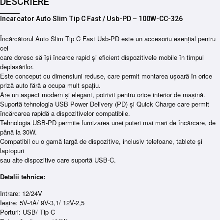
DESCRIERE
Incarcator Auto Slim Tip C Fast / Usb-PD – 100W-CC-326
Încărcătorul Auto Slim Tip C Fast Usb-PD este un accesoriu esențial pentru
cei
care doresc să își încarce rapid și eficient dispozitivele mobile în timpul
deplasărilor.
Este conceput cu dimensiuni reduse, care permit montarea ușoară în orice
priză auto fără a ocupa mult spațiu.
Are un aspect modern și elegant, potrivit pentru orice interior de mașină.
Suportă tehnologia USB Power Delivery (PD) și Quick Charge care permit
încărcarea rapidă a dispozitivelor compatibile.
Tehnologia USB-PD permite furnizarea unei puteri mai mari de încărcare, de
până la 30W.
Compatibil cu o gamă largă de dispozitive, inclusiv telefoane, tablete și
laptopuri
sau alte dispozitive care suportă USB-C.
Detalii tehnice:
Intrare: 12/24V
Ieșire: 5V-4A/ 9V-3,1/ 12V-2,5
Porturi: USB/ Tip C