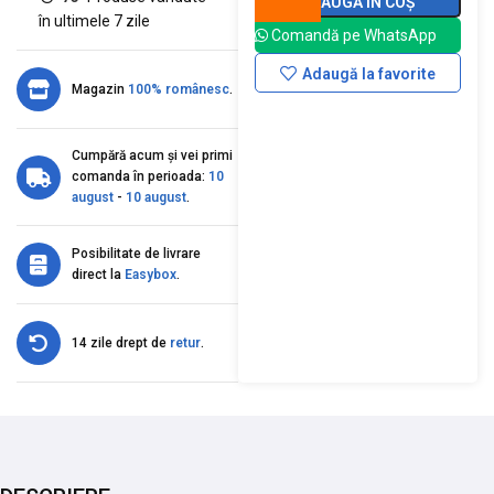
ADAUGĂ ÎN COȘ
în ultimele 7 zile
Comandă pe WhatsApp
Adaugă la favorite
Magazin
100% românesc
.
Cumpără acum și vei primi
comanda în perioada:
10
august
-
10 august
.
Posibilitate de livrare
direct la
Easybox
.
14 zile drept de
retur
.