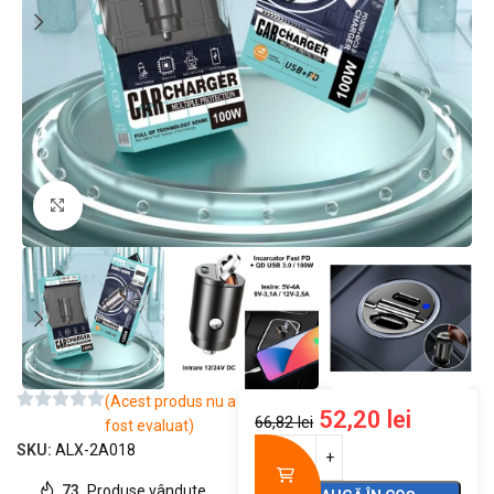
Mărește imaginea
(Acest produs nu a
52,20
lei
66,82
lei
fost evaluat)
SKU:
ALX-2A018
73
Produse vândute