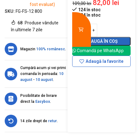
82,00
lei
109,00
lei
fost evaluat)
124 în stoc
SKU:
FG-FS-12 800
124 în stoc
68
Produse vândute
în ultimele 7 zile
ADAUGĂ ÎN COȘ
Magazin
100% românesc
.
Comandă pe WhatsApp
Adaugă la favorite
Cumpără acum și vei primi
comanda în perioada:
10
august
-
10 august
.
Posibilitate de livrare
direct la
Easybox
.
14 zile drept de
retur
.