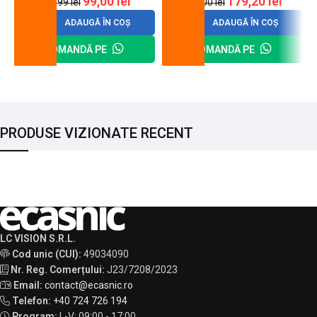
99,00
lei
179,20
lei
120,99
lei
200,00
lei
ADAUGĂ ÎN COȘ
ADAUGĂ ÎN COȘ
COMANDĂ PE
COMANDĂ PE
PRODUSE VIZIONATE RECENT
LC VISION S.R.L.
Cod unic (CUI):
49034090
Nr. Reg. Comerțului:
J23/7208/2023
Email:
contact@ecasnic.ro
Telefon:
+40 724 726 194
Program:
L-V: 09:00 - 17:00