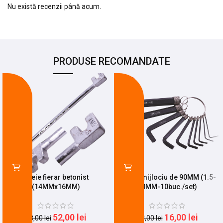
Nu există recenzii până acum.
PRODUSE RECOMANDATE
-24%
-11%
Cheie fierar betonist
Imbus mijlociu de 90MM (1.5-
(14MMx16MM)
10MM-10buc./set)
52,00
lei
16,00
lei
68,00
lei
18,00
lei