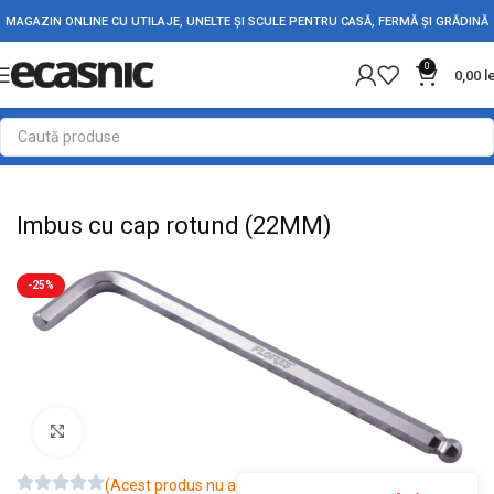
MAGAZIN ONLINE CU UTILAJE, UNELTE ȘI SCULE PENTRU CASĂ, FERMĂ ȘI GRĂDINĂ
0
0,00
l
Prima pagină
Scule - Unelte
Chei, capete tubulare si truse
Imbus cu cap rotund (22MM)
-25%
Mărește imaginea
(Acest produs nu a