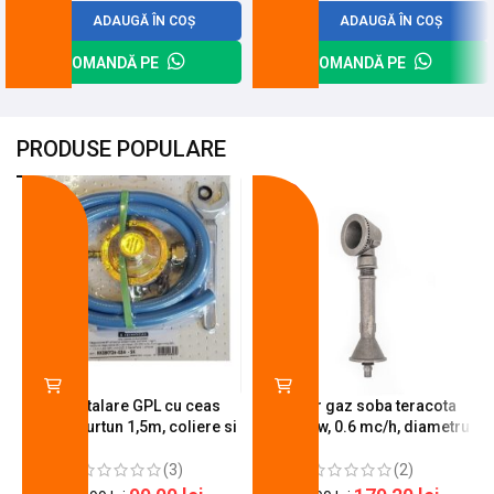
ADAUGĂ ÎN COȘ
ADAUGĂ ÎN COȘ
COMANDĂ PE
COMANDĂ PE
PRODUSE POPULARE
-18%
-10%
Kit instalare GPL cu ceas
Arzator gaz soba teracota
butelie, furtun 1,5m, coliere si
A600, 6 kw, 0.6 mc/h, diametru
cheie de strangere
90 mm
(3)
(2)