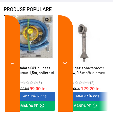
PRODUSE POPULARE
-18%
-10%
Kit instalare GPL cu ceas
Arzator gaz soba teracota
butelie, furtun 1,5m, coliere si
A600, 6 kw, 0.6 mc/h, diametru
cheie de strangere
90 mm
(3)
(2)
99,00
lei
179,20
lei
120,99
lei
200,00
lei
ADAUGĂ ÎN COȘ
ADAUGĂ ÎN COȘ
COMANDĂ PE
COMANDĂ PE