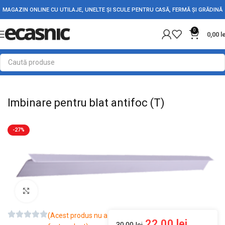
MAGAZIN ONLINE CU UTILAJE, UNELTE ȘI SCULE PENTRU CASĂ, FERMĂ ȘI GRĂDINĂ
0
0,00
l
Prima pagină
Suporturi
Colțare
Imbinare pentru blat antifoc (T)
-27%
Mărește imaginea
(Acest produs nu a
22,00
lei