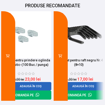
PRODUSE RECOMANDATE
-23%
-19%
Suport pentru prindere oglinda
Suport lat pentru raft negru Nr.4
din palstic-(100 Buc./ punga)
(8×10)
23,00
lei
17,00
lei
30,00
lei
21,00
lei
ADAUGĂ ÎN COȘ
ADAUGĂ ÎN COȘ
COMANDĂ PE
COMANDĂ PE