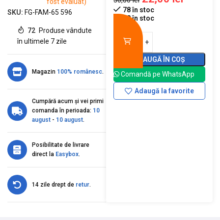
30,00
lei
fost evaluat)
78 în stoc
SKU:
FG-FAM-65 596
78 în stoc
72
Produse vândute
în ultimele 7 zile
ADAUGĂ ÎN COȘ
Magazin
100% românesc
.
Comandă pe WhatsApp
Adaugă la favorite
Cumpără acum și vei primi
comanda în perioada:
10
august
-
10 august
.
Posibilitate de livrare
direct la
Easybox
.
14 zile drept de
retur
.