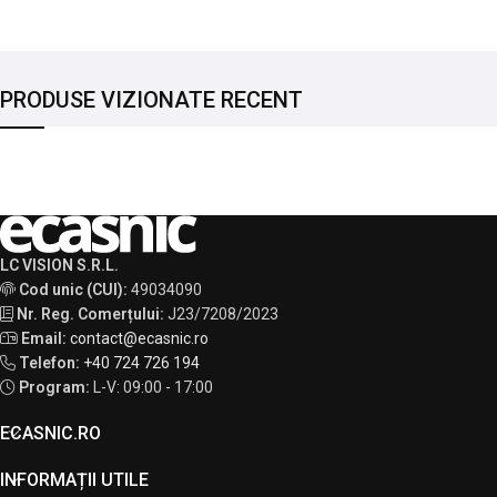
PRODUSE VIZIONATE RECENT
LC VISION S.R.L.
Cod unic (CUI):
49034090
Nr. Reg. Comerțului:
J23/7208/2023
Email:
contact@ecasnic.ro
Telefon:
+40 724 726 194
Program:
L-V: 09:00 - 17:00
ECASNIC.RO
INFORMAȚII UTILE