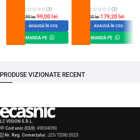
cheie de strangere
90 mm
(3)
(2)
99,00
lei
179,20
lei
120,99
lei
200,00
lei
ADAUGĂ ÎN COȘ
ADAUGĂ ÎN COȘ
COMANDĂ PE
COMANDĂ PE
PRODUSE VIZIONATE RECENT
LC VISION S.R.L.
Cod unic (CUI):
49034090
Nr. Reg. Comerțului:
J23/7208/2023