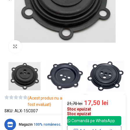
Mărește imaginea
(Acest produs nu a
17,50
lei
21,70
lei
fost evaluat)
Stoc epuizat
SKU:
ALX-15C007
Stoc epuizat
Comandă pe WhatsApp
Magazin
100% românesc
.