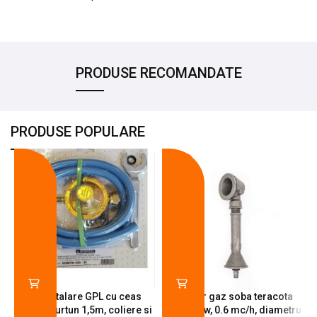
PRODUSE RECOMANDATE
PRODUSE POPULARE
-18%
-10%
Kit instalare GPL cu ceas
Arzator gaz soba teracota
butelie, furtun 1,5m, coliere si
A600, 6 kw, 0.6 mc/h, diametru