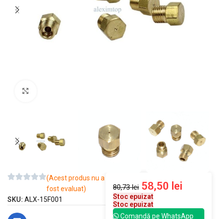
Mărește imaginea
(Acest produs nu a
58,50
lei
80,73
lei
fost evaluat)
Stoc epuizat
SKU:
ALX-15F001
Stoc epuizat
Comandă pe WhatsApp