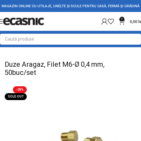
MAGAZIN ONLINE CU UTILAJE, UNELTE ȘI SCULE PENTRU CASĂ, FERMĂ ȘI GRĂDINĂ
0
0,00
l
Prima pagină
Casă
Rezistente Electrice
Duze Aragaz, Filet M6-Ø 0,4 mm,
50buc/set
-28%
SOLD OUT