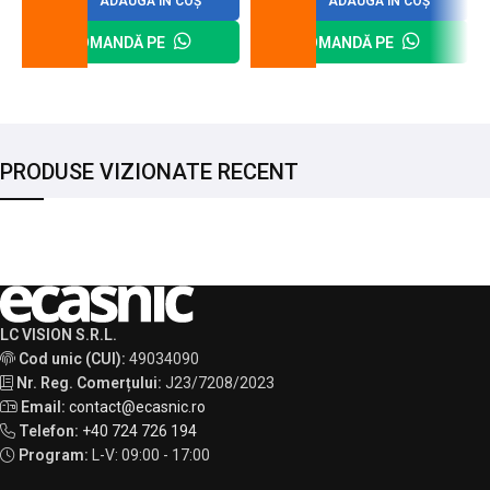
ADAUGĂ ÎN COȘ
ADAUGĂ ÎN COȘ
COMANDĂ PE
COMANDĂ PE
PRODUSE VIZIONATE RECENT
LC VISION S.R.L.
Cod unic (CUI):
49034090
Nr. Reg. Comerțului:
J23/7208/2023
Email:
contact@ecasnic.ro
Telefon:
+40 724 726 194
Program:
L-V: 09:00 - 17:00