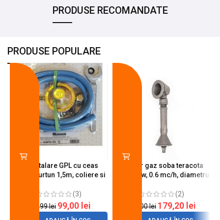
PRODUSE RECOMANDATE
PRODUSE POPULARE
-18%
-10%
Kit instalare GPL cu ceas
Arzator gaz soba teracota
butelie, furtun 1,5m, coliere si
A600, 6 kw, 0.6 mc/h, diametru
cheie de strangere
90 mm
(3)
(2)
99,00
lei
179,20
lei
120,99
lei
200,00
lei