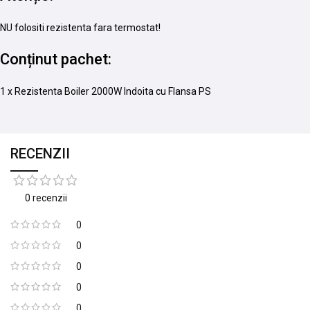
NU folositi rezistenta fara termostat!
Conținut pachet:
1 x Rezistenta Boiler 2000W Indoita cu Flansa PS
RECENZII
0 recenzii
0
0
0
0
0