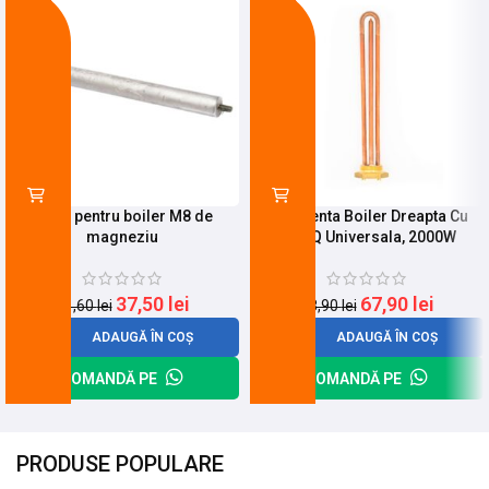
-10%
-24%
Anod pentru boiler M8 de
Rezistenta Boiler Dreapta Cu
magneziu
Filet Q Universala, 2000W
37,50
lei
67,90
lei
41,60
lei
88,90
lei
ADAUGĂ ÎN COȘ
ADAUGĂ ÎN COȘ
COMANDĂ PE
COMANDĂ PE
PRODUSE POPULARE