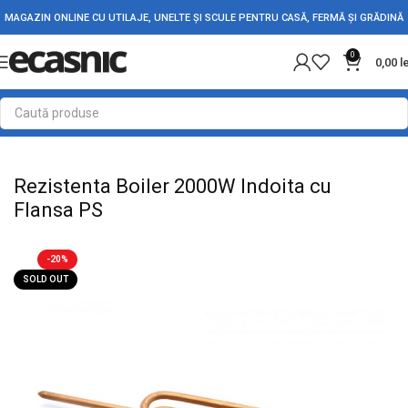
MAGAZIN ONLINE CU UTILAJE, UNELTE ȘI SCULE PENTRU CASĂ, FERMĂ ȘI GRĂDINĂ
0
0,00
l
Prima pagină
Casă
Rezistente Electrice
Rezistente de Boilere
Rezistenta Boiler 2000W Indoita cu
Flansa PS
-20%
SOLD OUT