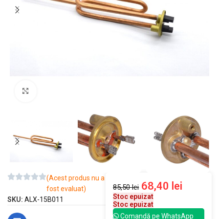
Mărește imaginea
(Acest produs nu a
68,40
lei
85,50
lei
fost evaluat)
Stoc epuizat
SKU:
ALX-15B011
Stoc epuizat
Comandă pe WhatsApp