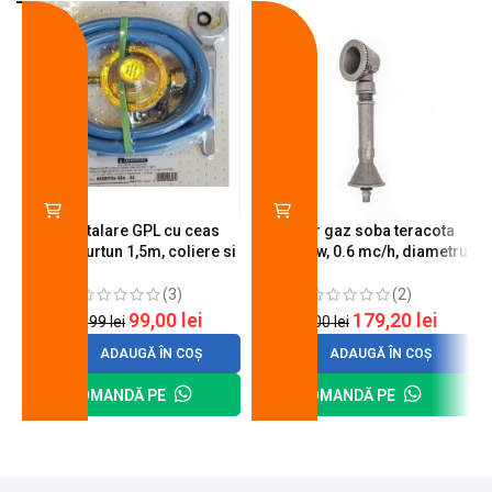
-18%
-10%
Kit instalare GPL cu ceas
Arzator gaz soba teracota
butelie, furtun 1,5m, coliere si
A600, 6 kw, 0.6 mc/h, diametru
cheie de strangere
90 mm
(3)
(2)
99,00
lei
179,20
lei
120,99
lei
200,00
lei
ADAUGĂ ÎN COȘ
ADAUGĂ ÎN COȘ
COMANDĂ PE
COMANDĂ PE