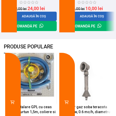
24,00
lei
10,00
lei
32,00
lei
31,00
lei
ADAUGĂ ÎN COȘ
ADAUGĂ ÎN COȘ
COMANDĂ PE
COMANDĂ PE
PRODUSE POPULARE
-18%
-10%
Kit instalare GPL cu ceas
Arzator gaz soba teracota
butelie, furtun 1,5m, coliere si
A600, 6 kw, 0.6 mc/h, diametru