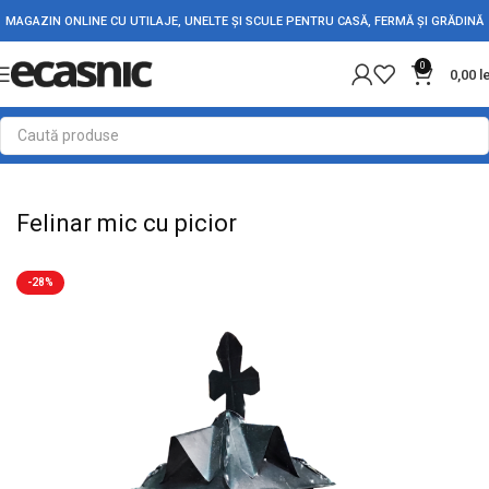
MAGAZIN ONLINE CU UTILAJE, UNELTE ȘI SCULE PENTRU CASĂ, FERMĂ ȘI GRĂDINĂ
0
0,00
l
Prima pagină
Fără categorie
Felinar mic cu picior
-28%