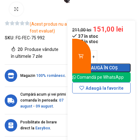
Mărește imaginea
(Acest produs nu a
151,00
lei
211,00
lei
fost evaluat)
37 în stoc
SKU:
FG-FEC-75 992
37 în stoc
20
Produse vândute
în ultimele 7 zile
ADAUGĂ ÎN COȘ
Magazin
100% românesc
.
Comandă pe WhatsApp
Adaugă la favorite
Cumpără acum și vei primi
comanda în perioada:
07
august
-
09 august
.
Posibilitate de livrare
direct la
Easybox
.