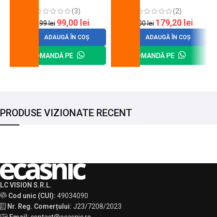
cheie de strangere
90 mm
(3)
(2)
99,00
lei
179,20
lei
120,99
lei
200,00
lei
ADAUGĂ ÎN COȘ
ADAUGĂ ÎN COȘ
COMANDĂ PE
COMANDĂ PE
PRODUSE VIZIONATE RECENT
LC VISION S.R.L.
Cod unic (CUI):
49034090
Nr. Reg. Comerțului:
J23/7208/2023