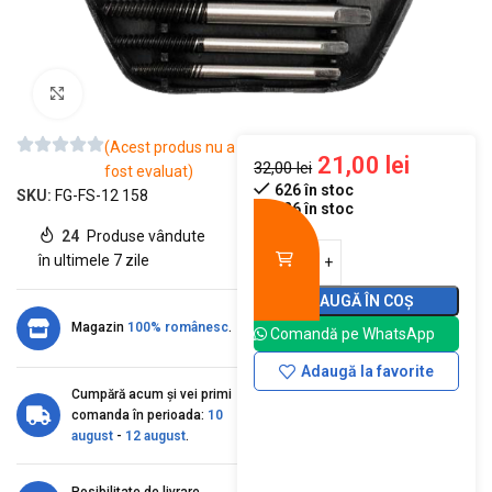
Mărește imaginea
(Acest produs nu a
21,00
lei
32,00
lei
fost evaluat)
626 în stoc
SKU:
FG-FS-12 158
626 în stoc
24
Produse vândute
în ultimele 7 zile
ADAUGĂ ÎN COȘ
Magazin
100% românesc
.
Comandă pe WhatsApp
Adaugă la favorite
Cumpără acum și vei primi
comanda în perioada:
10
august
-
12 august
.
Posibilitate de livrare