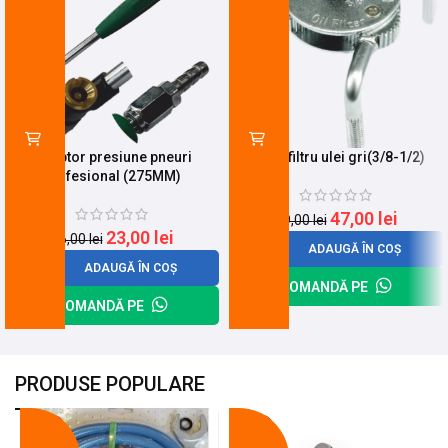
Adaptor presiune pneuri
Cheie filtru ulei gri(3/8-1/2)
profesional (275MM)
47,00
lei
59,00
lei
23,00
lei
26,00
lei
ADAUGĂ ÎN COȘ
ADAUGĂ ÎN COȘ
COMANDĂ PE
COMANDĂ PE
PRODUSE POPULARE
-18%
-10%