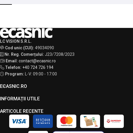
LC VISION S.R.L.
Cod unic (CUI):
49034090
Nr. Reg. Comerțului:
J23/7208/2023
Email:
contact@ecasnic.ro
Telefon:
+40 724 726 194
Program:
L-V: 09:00 - 17:00
ECASNIC.RO
INFORMAȚII UTILE
ARTICOLE RECENTE