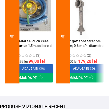
Kit instalare GPL cu ceas
Arzator gaz soba teracota
butelie, furtun 1,5m, coliere si
A600, 6 kw, 0.6 mc/h, diametru
cheie de strangere
90 mm
(3)
(2)
99,00
lei
179,20
lei
120,99
lei
200,00
lei
ADAUGĂ ÎN COȘ
ADAUGĂ ÎN COȘ
COMANDĂ PE
COMANDĂ PE
PRODUSE VIZIONATE RECENT