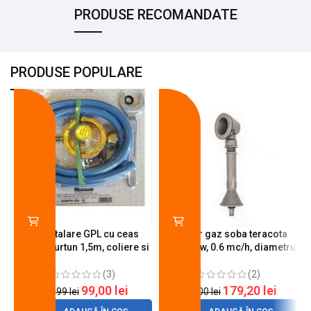
PRODUSE RECOMANDATE
PRODUSE POPULARE
-18%
-10%
Kit instalare GPL cu ceas
Arzator gaz soba teracota
butelie, furtun 1,5m, coliere si
A600, 6 kw, 0.6 mc/h, diametru
cheie de strangere
90 mm
(3)
(2)
99,00
lei
179,20
lei
120,99
lei
200,00
lei