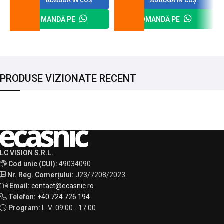
ADAUGĂ ÎN COȘ
ADAUGĂ ÎN COȘ
COMANDĂ PE
COMANDĂ PE
PRODUSE VIZIONATE RECENT
LC VISION S.R.L.
Cod unic (CUI):
49034090
Nr. Reg. Comerțului:
J23/7208/2023
Email:
contact@ecasnic.ro
Telefon:
+40 724 726 194
Program:
L-V: 09:00 - 17:00