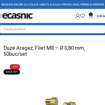
MAGAZIN ONLINE CU UTILAJE, UNELTE ȘI SCULE PENTRU CASĂ, FERMĂ ȘI GRĂDINĂ
0
0,00
l
Prima pagină
Casă
Rezistente Electrice
Duze Aragaz, Filet M8 – Ø 0,80 mm,
50buc/set
-21%
SOLD OUT