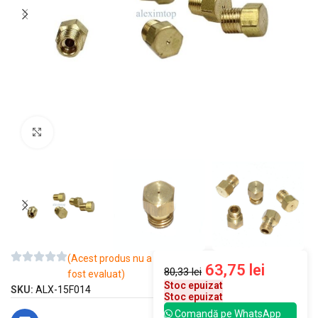
Mărește imaginea
(Acest produs nu a
63,75
lei
80,33
lei
fost evaluat)
Stoc epuizat
SKU:
ALX-15F014
Stoc epuizat
Comandă pe WhatsApp