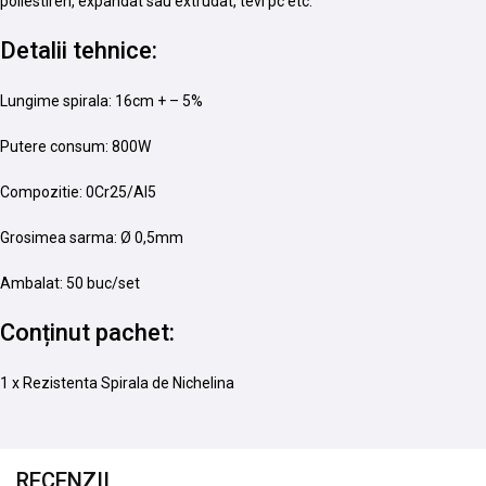
poliestiren, expandat sau extrudat, tevi pc etc.
Detalii tehnice:
Lungime spirala: 16cm + – 5%
Putere consum: 800W
Compozitie: 0Cr25/Al5
Grosimea sarma: Ø 0,5mm
Ambalat: 50 buc/set
Conținut pachet:
1 x Rezistenta Spirala de Nichelina
RECENZII