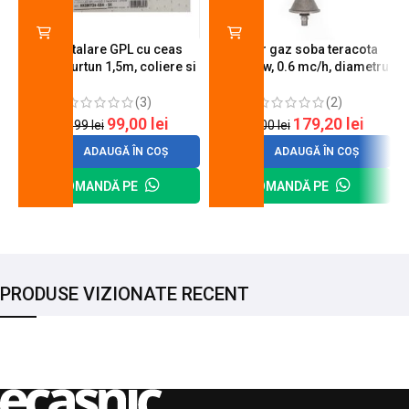
Kit instalare GPL cu ceas
Arzator gaz soba teracota
butelie, furtun 1,5m, coliere si
A600, 6 kw, 0.6 mc/h, diametru
cheie de strangere
90 mm
(3)
(2)
99,00
lei
179,20
lei
120,99
lei
200,00
lei
ADAUGĂ ÎN COȘ
ADAUGĂ ÎN COȘ
COMANDĂ PE
COMANDĂ PE
PRODUSE VIZIONATE RECENT