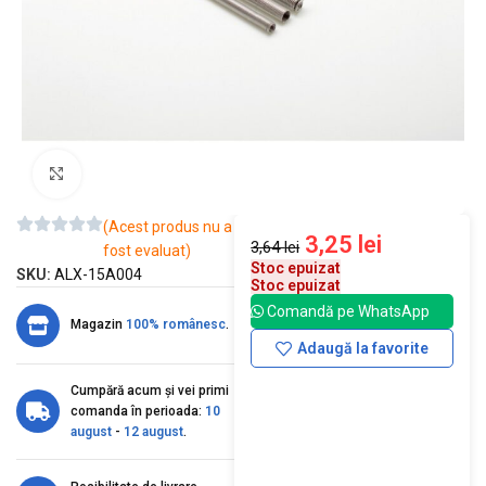
Mărește imaginea
(Acest produs nu a
3,25
lei
3,64
lei
fost evaluat)
Stoc epuizat
SKU:
ALX-15A004
Stoc epuizat
Comandă pe WhatsApp
Magazin
100% românesc
.
Adaugă la favorite
Cumpără acum și vei primi
comanda în perioada:
10
august
-
12 august
.