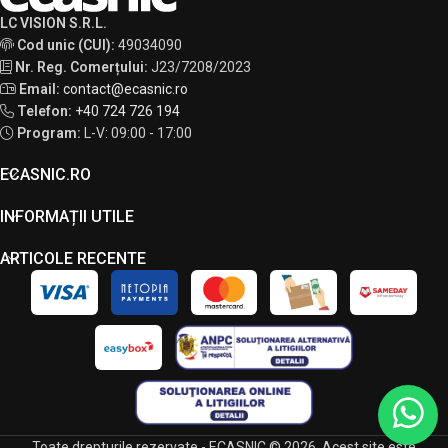
LC VISION S.R.L.
Cod unic (CUI):
49034090
Nr. Reg. Comerțului:
J23/7208/2023
Email:
contact@ecasnic.ro
Telefon:
+40 724 726 194
Program:
L-V: 09:00 - 17:00
ECASNIC.RO
INFORMAȚII UTILE
ARTICOLE RECENTE
Toate drepturile rezervate - ECASNIC © 2026. Acest site este