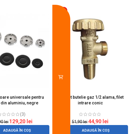
-13%
toare universale pentru
Robinet butelie gaz 1/2 alama, filet
S
 din aluminiu, negre
intrare conic
(3)
129,20
lei
44,90
lei
90
lei
51,90
lei
ADAUGĂ ÎN COȘ
ADAUGĂ ÎN COȘ