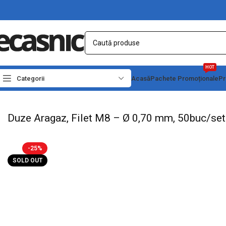
HOT
Categorii
Acasă
Pachete Promoționale
Pr
Prima pagină
Casă
Rezistente Electrice
Duze Aragaz, Filet M8 – Ø 0,70 mm,
Duze Aragaz, Filet M8 – Ø 0,70 mm, 50buc/set
-25%
SOLD OUT