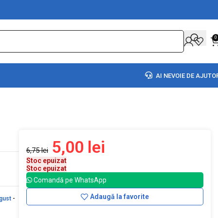
0
AI NEVOIE DE AJUTO
5,00
lei
6,75
lei
Stoc epuizat
Stoc epuizat
Comandă pe WhatsApp
Adaugă la favorite
gust
-