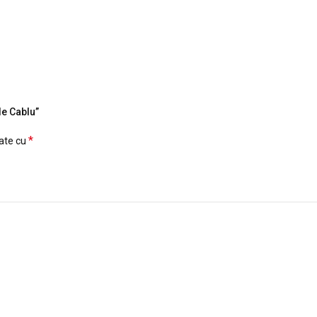
de Cablu”
*
cate cu