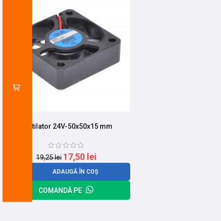
Ventilator 24V-50x50x15 mm
17,50
lei
19,25
lei
ADAUGĂ ÎN COȘ
COMANDĂ PE