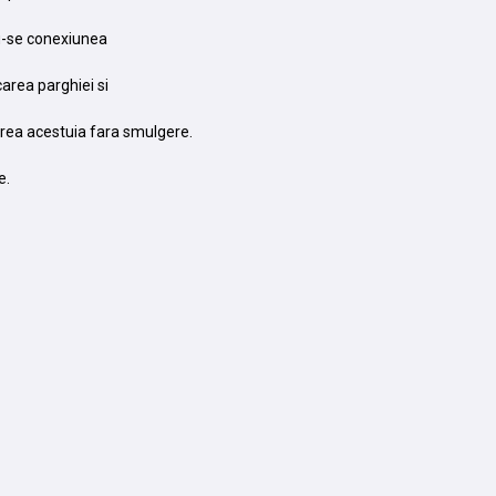
du-se conexiunea
carea parghiei si
erea acestuia fara smulgere.
e.