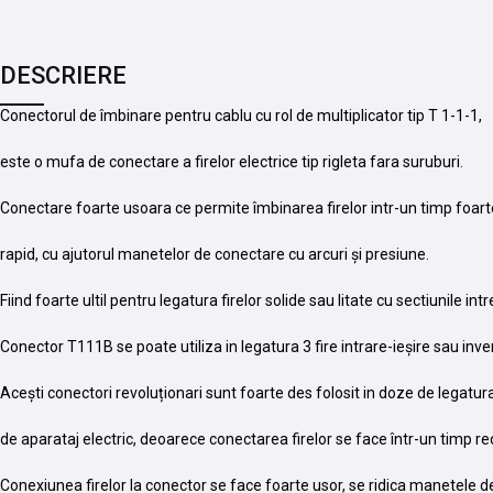
DESCRIERE
Conectorul de îmbinare pentru cablu cu rol de multiplicator tip T 1-1-1,
este o mufa de conectare a firelor electrice tip rigleta fara suruburi.
Conectare foarte usoara ce permite îmbinarea firelor intr-un timp foart
rapid, cu ajutorul manetelor de conectare cu arcuri și presiune.
Fiind foarte ultil pentru legatura firelor solide sau litate cu sectiunile i
Conector T111B se poate utiliza in legatura 3 fire intrare-ieșire sau inve
Acești conectori revoluționari sunt foarte des folosit in doze de legatu
de aparataj electric, deoarece conectarea firelor se face într-un timp re
Conexiunea firelor la conector se face foarte usor, se ridica manetele d