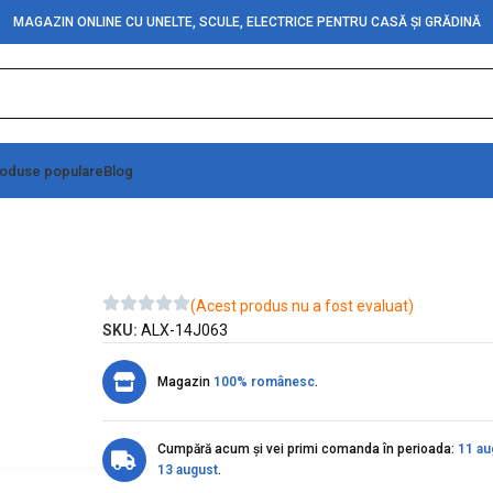
MAGAZIN ONLINE CU UNELTE, SCULE, ELECTRICE PENTRU CASĂ ȘI GRĂDINĂ
oduse populare
Blog
1P de Cablu
(Acest produs nu a fost evaluat)
SKU:
ALX-14J063
Magazin
100% românesc
.
Cumpără acum și vei primi comanda în perioada:
11 au
13 august
.