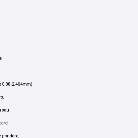
e
ntre 0,08-2,4|(4mm)
rs.
ra sau
cord.
e prindere,