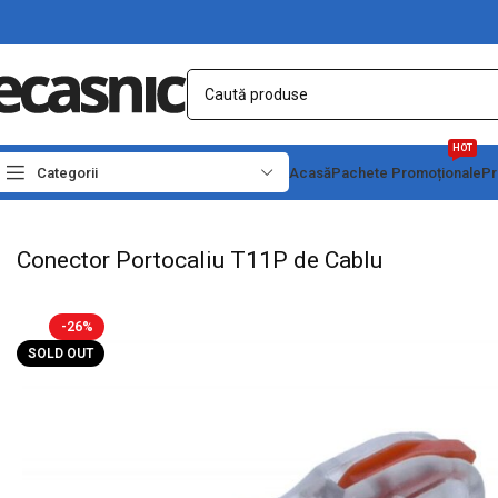
HOT
Categorii
Acasă
Pachete Promoționale
Pr
Prima pagină
Conectica
Reglete si Conectori Electrici
Conector Portocaliu T1
Conector Portocaliu T11P de Cablu
-26%
SOLD OUT