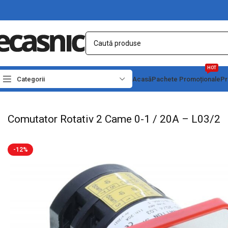
HOT
Categorii
Acasă
Pachete Promoționale
Pr
Prima pagină
Electrice
Intrerupatoare - Butoane
Comutator Rotativ 2 Came 0-
Comutator Rotativ 2 Came 0-1 / 20A – L03/2
-12%