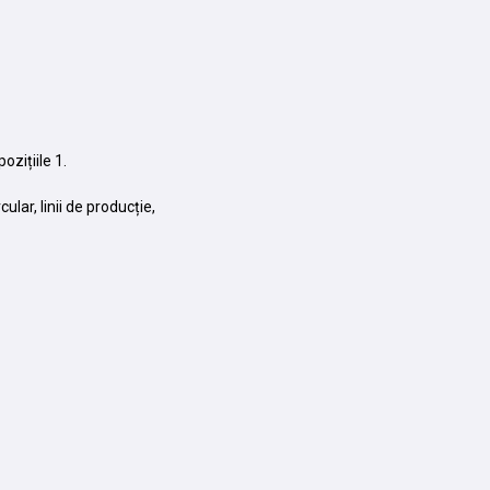
zițiile 1.
ular, linii de producție,