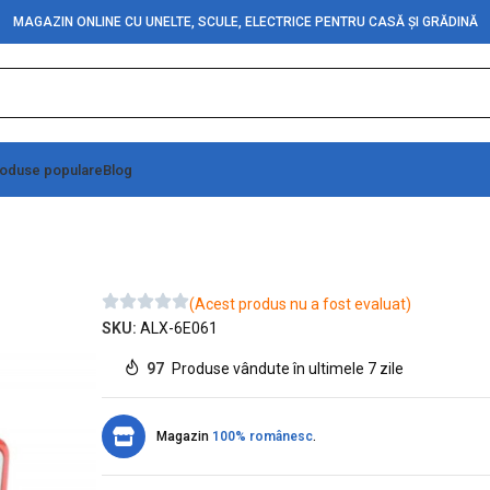
MAGAZIN ONLINE CU UNELTE, SCULE, ELECTRICE PENTRU CASĂ ȘI GRĂDINĂ
oduse populare
Blog
1 / 20A – L03/2
(Acest produs nu a fost evaluat)
SKU:
ALX-6E061
97
Produse vândute în ultimele 7 zile
Magazin
100% românesc
.