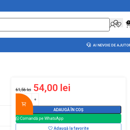
0
AI NEVOIE DE AJUTO
54,00
lei
61,56
lei
ADAUGĂ ÎN COȘ
Comandă pe WhatsApp
Adaugă la favorite