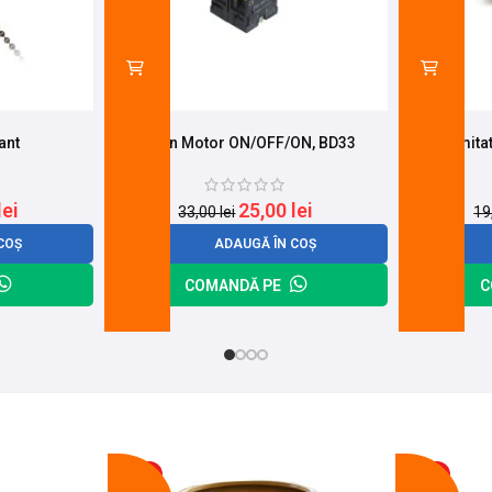
ant
Buton Motor ON/OFF/ON, BD33
Limita
lei
25,00
lei
33,00
lei
19
COȘ
ADAUGĂ ÎN COȘ
COMANDĂ PE
C
-17%
-11%