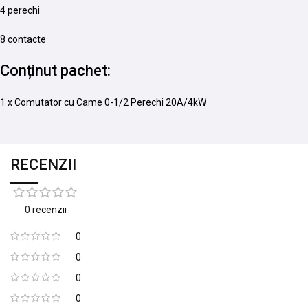
4 perechi
8 contacte
Conținut pachet:
1 x Comutator cu Came 0-1/2 Perechi 20A/4kW
RECENZII
0 recenzii
0
0
0
0