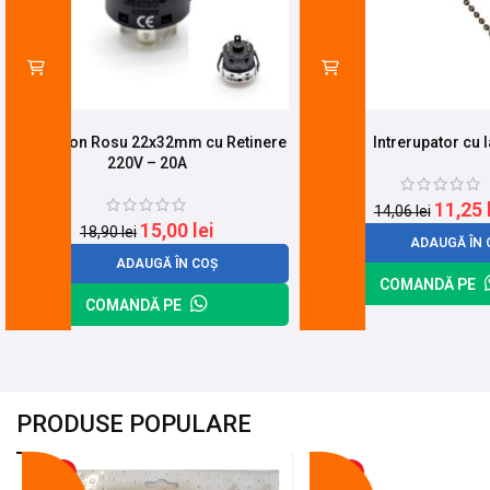
Push Buton Rosu 22x32mm cu Retinere
Intrerupator cu l
220V – 20A
11,25
14,06
lei
15,00
lei
18,90
lei
ADAUGĂ ÎN 
ADAUGĂ ÎN COȘ
COMANDĂ PE
COMANDĂ PE
PRODUSE POPULARE
-18%
-10%