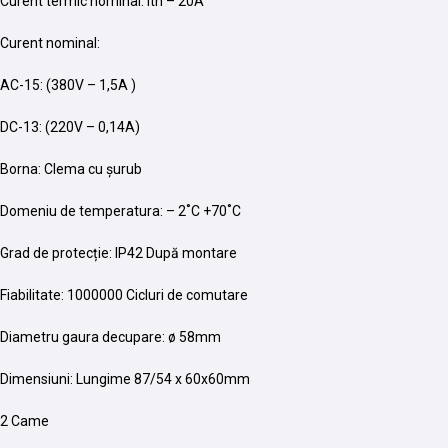
Curent termic nominal: Ith – 20A
Curent nominal:
AC-15: (380V – 1,5A )
DC-13: (220V – 0,14A)
Borna: Clema cu șurub
Domeniu de temperatura: – 2˚C +70˚C
Grad de protecție: IP42 După montare
Fiabilitate: 1000000 Cicluri de comutare
Diametru gaura decupare: ø 58mm
Dimensiuni: Lungime 87/54 x 60x60mm
2 Came