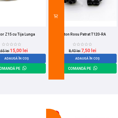
tor Z15 cu Tija Lunga
Buton Rosu Patrat T120-RA
15,00
lei
7,50
lei
,65
lei
8,40
lei
ADAUGĂ ÎN COȘ
ADAUGĂ ÎN COȘ
OMANDĂ PE
COMANDĂ PE
-14%