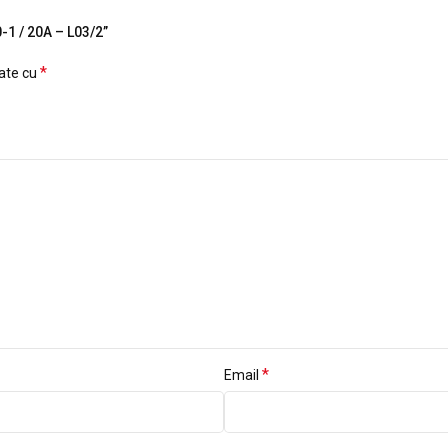
-1 / 20A – L03/2”
*
cate cu
*
Email