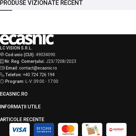
PRODUSE VIZIONATE RECENT
LC VISION S.R.L.
Cod unic (CUI):
49034090
Nr. Reg. Comerțului:
J23/7208/2023
Email:
contact@ecasnic.ro
Telefon:
+40 724 726 194
Program:
L-V: 09:00 - 17:00
ECASNIC.RO
INFORMAȚII UTILE
ARTICOLE RECENTE