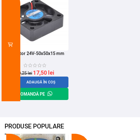
Ventilator 24V-50x50x15 mm
17,50
lei
19,25
lei
ADAUGĂ ÎN COȘ
COMANDĂ PE
PRODUSE POPULARE
-18%
-10%