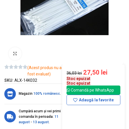
Mărește imaginea
(Acest produs nu a
27,50
lei
36,03
lei
fost evaluat)
Stoc epuizat
SKU:
ALX-14K032
Stoc epuizat
Comandă pe WhatsApp
Magazin
100% românesc
.
Adaugă la favorite
Cumpără acum și vei primi
comanda în perioada:
11
august
-
13 august
.