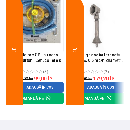
Kit instalare GPL cu ceas
Arzator gaz soba teracota
butelie, furtun 1,5m, coliere si
A600, 6 kw, 0.6 mc/h, diametru
cheie de strangere
90 mm
(3)
(2)
99,00
lei
179,20
lei
120,99
lei
200,00
lei
ADAUGĂ ÎN COȘ
ADAUGĂ ÎN COȘ
COMANDĂ PE
COMANDĂ PE