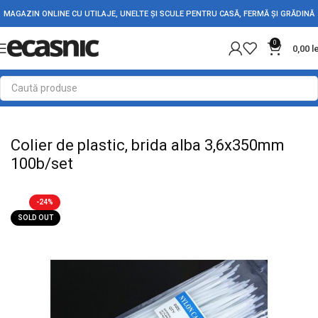
MAGAZIN ONLINE CU UTILAJE, UNELTE ȘI SCULE PENTRU CASĂ, FERMĂ ȘI GRĂDINĂ
0
0,00
l
Prima pagină
Conectica
Bride si coliere de prindere
Colier de plastic, brida alba 3,6x350mm
100b/set
-24%
SOLD OUT