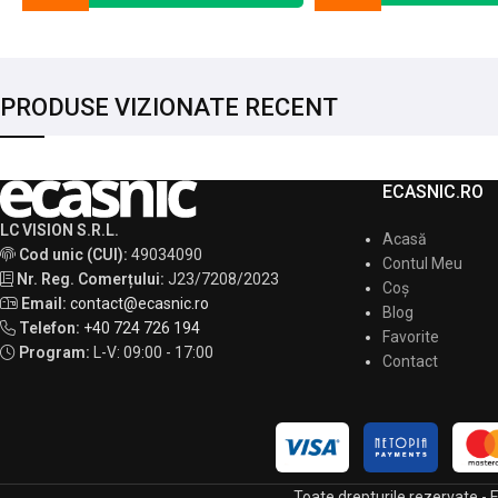
PRODUSE VIZIONATE RECENT
ECASNIC.RO
LC VISION S.R.L.
Acasă
Cod unic (CUI):
49034090
Contul Meu
Nr. Reg. Comerțului:
J23/7208/2023
Coș
Email:
contact@ecasnic.ro
Blog
Telefon:
+40 724 726 194
Favorite
Program:
L-V: 09:00 - 17:00
Contact
Toate drepturile rezervate -