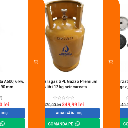
a A600, 6 kw,
Butelie aragaz GPL Gazzo Premium
Set 4 arza
u 90 mm
26 litri 12 kg neincarcata
aragaz,
2)
20
lei
349,99
lei
420,00
lei
149,
 COȘ
ADAUGĂ ÎN COȘ
COMANDĂ PE
C