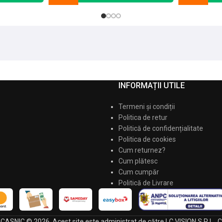
INFORMAȚII UTILE
Termeni și condiții
Politica de retur
Politică de confidențialitate
Politica de cookies
Cum returnez?
Cum plătesc
Cum cumpăr
Politică de Livrare
 ECASNIC © 2026. Acest site este administrat de către LC VISION S.R.L.