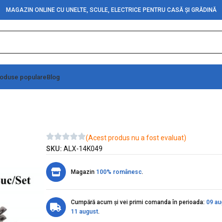
MAGAZIN ONLINE CU UNELTE, SCULE, ELECTRICE PENTRU CASĂ ȘI GRĂDINĂ
oduse populare
Blog
mm, 20Buc/Set
(Acest produs nu a fost evaluat)
SKU:
ALX-14K049
Magazin
100% românesc
.
Cumpără acum și vei primi comanda în perioada:
09 au
11 august
.