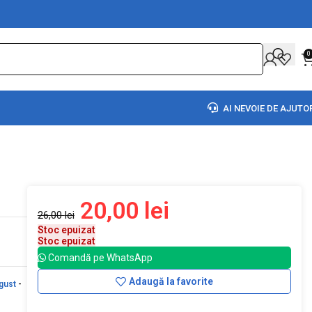
0
AI NEVOIE DE AJUTO
20,00
lei
26,00
lei
Stoc epuizat
Stoc epuizat
Comandă pe WhatsApp
Adaugă la favorite
gust
-