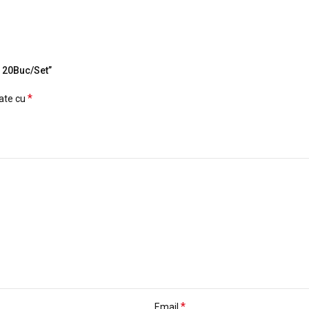
, 20Buc/Set”
*
cate cu
*
Email