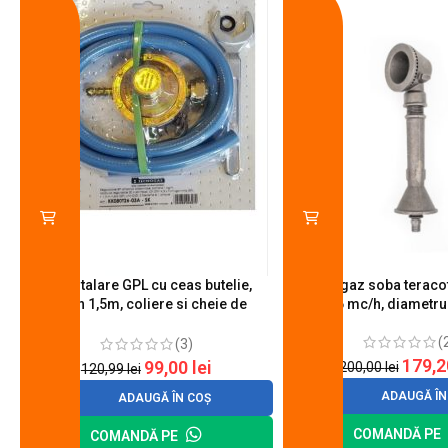
Kit instalare GPL cu ceas butelie,
Arzator gaz soba teracot
furtun 1,5m, coliere si cheie de
0.6 mc/h, diametr
strangere
(
(3)
179,
99,00
lei
200,00
lei
120,99
lei
ADAUGĂ ÎN
ADAUGĂ ÎN COȘ
COMANDĂ PE
COMANDĂ PE