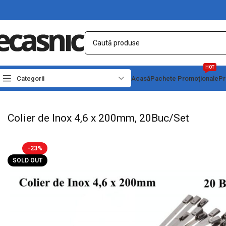
HOT
Categorii
Acasă
Pachete Promoționale
Pr
Prima pagină
Conectica
Bride si coliere de prindere
Colier de Inox 4,6 x 200
Colier de Inox 4,6 x 200mm, 20Buc/Set
-23%
SOLD OUT