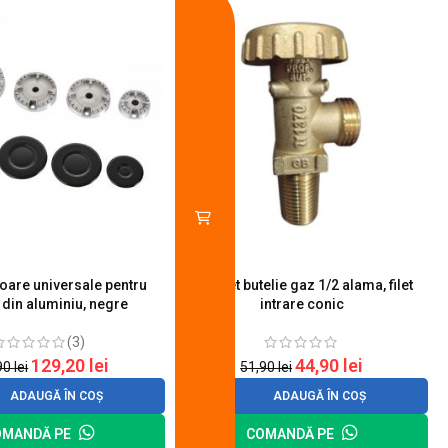
toare universale pentru
Robinet butelie gaz 1/2 alama, filet
S
 din aluminiu, negre
intrare conic
(3)
129,20
lei
44,90
lei
90
lei
51,90
lei
ADAUGĂ ÎN COȘ
ADAUGĂ ÎN COȘ
OMANDĂ PE
COMANDĂ PE