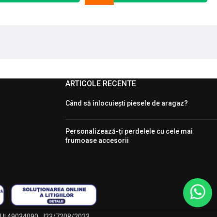
ARTICOLE RECENTE
Când să înlocuiești piesele de aragaz?
Personalizează-ți perdelele cu cele mai
frumoase accesorii
, CUI 49034090, J23/7208/2023