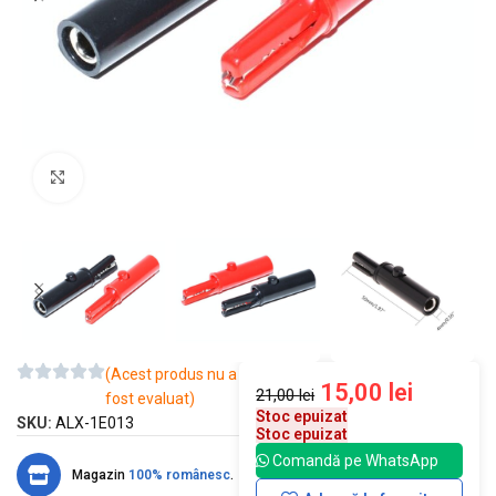
Mărește imaginea
(Acest produs nu a
15,00
lei
21,00
lei
fost evaluat)
Stoc epuizat
SKU:
ALX-1E013
Stoc epuizat
Comandă pe WhatsApp
Magazin
100% românesc
.