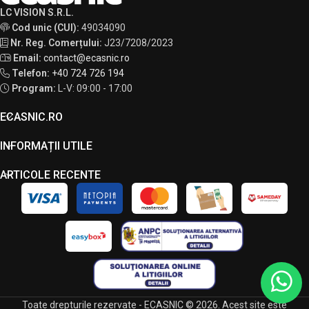
LC VISION S.R.L.
Cod unic (CUI):
49034090
Nr. Reg. Comerțului:
J23/7208/2023
Email:
contact@ecasnic.ro
Telefon:
+40 724 726 194
Program:
L-V: 09:00 - 17:00
ECASNIC.RO
INFORMAȚII UTILE
ARTICOLE RECENTE
Toate drepturile rezervate - ECASNIC © 2026. Acest site este