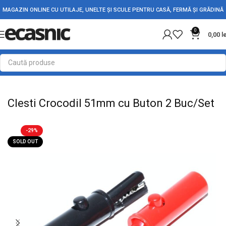
MAGAZIN ONLINE CU UTILAJE, UNELTE ȘI SCULE PENTRU CASĂ, FERMĂ ȘI GRĂDINĂ
0
0,00
l
Prima pagină
Accesorii Auto
Diverse Auto
Clesti Crocodil 51mm cu Buton 2 Buc/Set
-29%
SOLD OUT