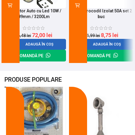
Proiector Auto cu Led 10W /
Cleste Crocodil Izolat 50A set 2
89mm / 3200Lm
buc
72,00
lei
8,75
lei
96,48
lei
11,99
lei
ADAUGĂ ÎN COȘ
ADAUGĂ ÎN COȘ
COMANDĂ PE
COMANDĂ PE
PRODUSE POPULARE
-18%
-10%