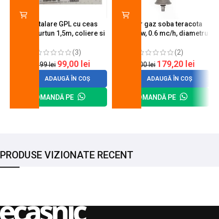
Kit instalare GPL cu ceas
Arzator gaz soba teracota
butelie, furtun 1,5m, coliere si
A600, 6 kw, 0.6 mc/h, diametru
cheie de strangere
90 mm
(3)
(2)
99,00
lei
179,20
lei
120,99
lei
200,00
lei
ADAUGĂ ÎN COȘ
ADAUGĂ ÎN COȘ
COMANDĂ PE
COMANDĂ PE
PRODUSE VIZIONATE RECENT