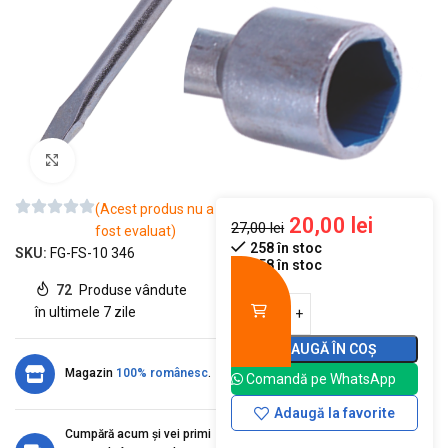
Mărește imaginea
(Acest produs nu a
20,00
lei
27,00
lei
fost evaluat)
258 în stoc
SKU:
FG-FS-10 346
258 în stoc
72
Produse vândute
în ultimele 7 zile
ADAUGĂ ÎN COȘ
Magazin
100% românesc
.
Comandă pe WhatsApp
Adaugă la favorite
Cumpără acum și vei primi