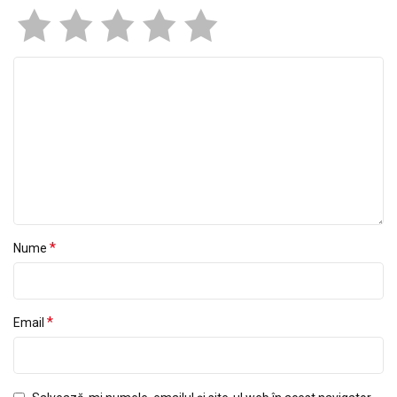
*
Nume
*
Email