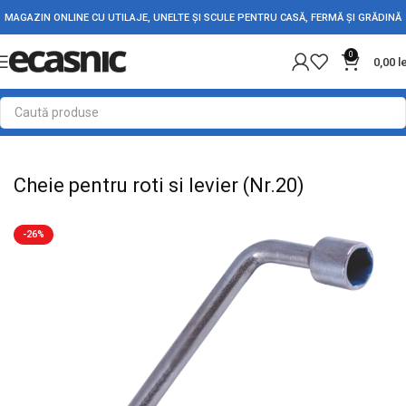
MAGAZIN ONLINE CU UTILAJE, UNELTE ȘI SCULE PENTRU CASĂ, FERMĂ ȘI GRĂDINĂ
0
0,00
l
Prima pagină
Scule - Unelte
Chei, capete tubulare si truse
Cheie pentru roti si levier (Nr.20)
-26%