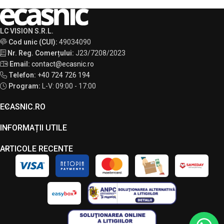
LC VISION S.R.L.
Cod unic (CUI):
49034090
Nr. Reg. Comerțului:
J23/7208/2023
Email:
contact@ecasnic.ro
Telefon:
+40 724 726 194
Program:
L-V: 09:00 - 17:00
ECASNIC.RO
INFORMAȚII UTILE
ARTICOLE RECENTE