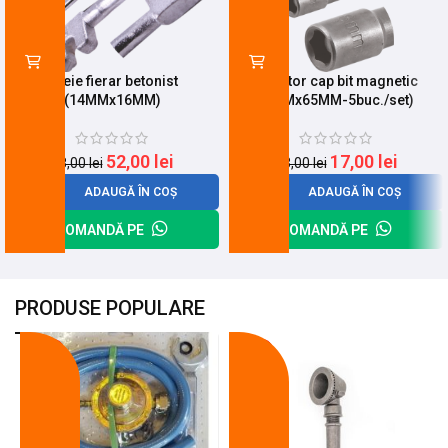
Cheie fierar betonist
Adaptor cap bit magnetic
(14MMx16MM)
(8MMx65MM-5buc./set)
52,00
lei
17,00
lei
68,00
lei
23,00
lei
ADAUGĂ ÎN COȘ
ADAUGĂ ÎN COȘ
COMANDĂ PE
COMANDĂ PE
PRODUSE POPULARE
-18%
-10%