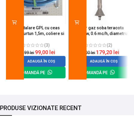
Kit instalare GPL cu ceas
Arzator gaz soba teracota
butelie, furtun 1,5m, coliere si
A600, 6 kw, 0.6 mc/h, diametru
cheie de strangere
90 mm
(3)
(2)
99,00
lei
179,20
lei
120,99
lei
200,00
lei
ADAUGĂ ÎN COȘ
ADAUGĂ ÎN COȘ
COMANDĂ PE
COMANDĂ PE
PRODUSE VIZIONATE RECENT