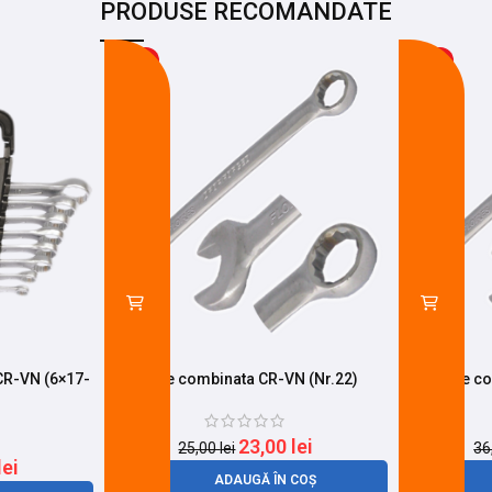
PRODUSE RECOMANDATE
-8%
-19%
CR-VN (6×17-
Cheie combinata CR-VN (Nr.22)
Cheie co
23,00
lei
25,00
lei
36
lei
ADAUGĂ ÎN COȘ