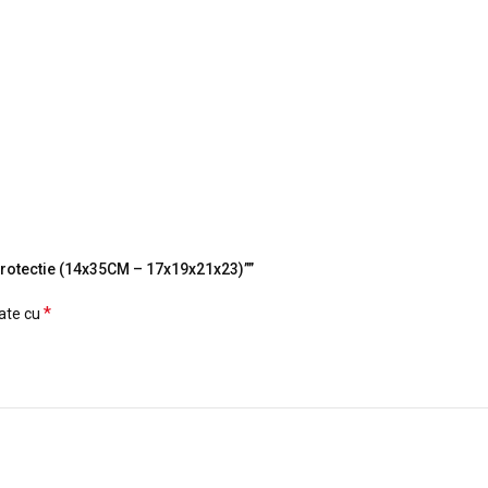
u protectie (14x35CM – 17x19x21x23)””
*
cate cu