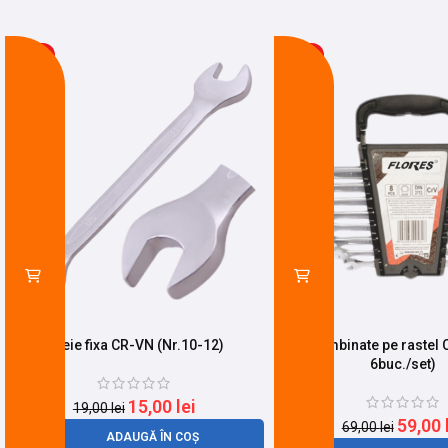
-21%
-14%
Cheie fixa CR-VN (Nr.10-12)
Chei combinate pe rastel 
6buc./set)
15,00
lei
19,00
lei
59,00
69,00
lei
ADAUGĂ ÎN COȘ