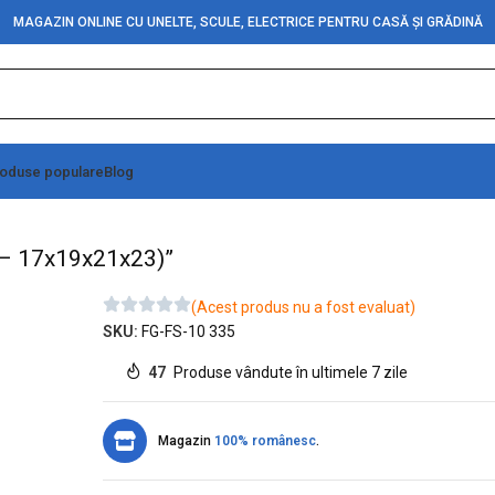
MAGAZIN ONLINE CU UNELTE, SCULE, ELECTRICE PENTRU CASĂ ȘI GRĂDINĂ
oduse populare
Blog
 roti cu protectie (14x35CM – 17x19x21x23)”
M – 17x19x21x23)”
(Acest produs nu a fost evaluat)
SKU:
FG-FS-10 335
47
Produse vândute în ultimele 7 zile
Magazin
100% românesc
.