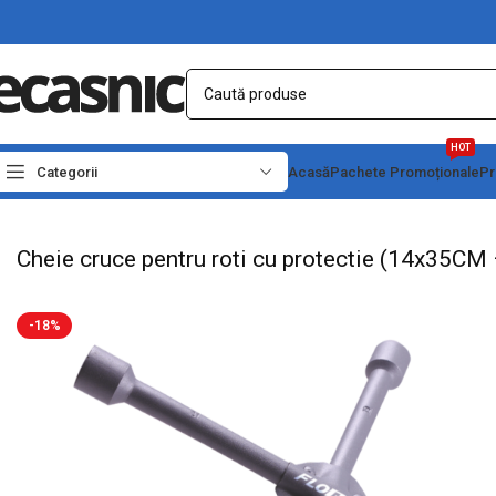
HOT
Categorii
Acasă
Pachete Promoționale
Pr
Prima pagină
Scule - Unelte
Chei, capete tubulare si truse
Cheie cruce pentru
Cheie cruce pentru roti cu protectie (14x35C
-18%