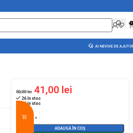
0
AI NEVOIE DE AJUTO
41,00
lei
50,00
lei
26 în stoc
26 în stoc
ADAUGĂ ÎN COȘ