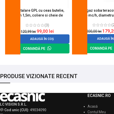
Kit instalare GPL cu ceas butelie,
Arzator gaz soba teracot
furtun 1,5m, coliere si cheie de
0.6 mc/h, diametr
strangere
(
(3)
179,
99,00
lei
200,00
lei
120,99
lei
ADAUGĂ ÎN
ADAUGĂ ÎN COȘ
COMANDĂ PE
COMANDĂ PE
PRODUSE VIZIONATE RECENT
ECASNIC.RO
LC VISION S.R.L.
Acasă
Cod unic (CUI):
49034090
Contul Meu