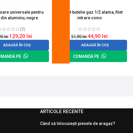
toare universale pentru
Robinet butelie gaz 1/2 alama, filet
S
 din aluminiu, negre
intrare conic
(3)
129,20
lei
44,90
lei
90
lei
51,90
lei
ADAUGĂ ÎN COȘ
ADAUGĂ ÎN COȘ
OMANDĂ PE
COMANDĂ PE
ARTICOLE RECENTE
Când să înlocuiești piesele de aragaz?