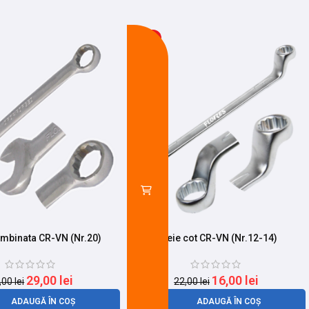
-27%
mbinata CR-VN (Nr.20)
Cheie cot CR-VN (Nr.12-14)
29,00
lei
16,00
lei
,00
lei
22,00
lei
ADAUGĂ ÎN COȘ
ADAUGĂ ÎN COȘ