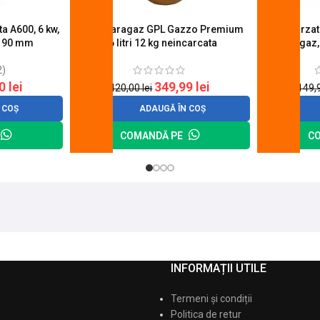
a A600, 6 kw,
Butelie aragaz GPL Gazzo Premium
Set 4 arza
u 90 mm
26 litri 12 kg neincarcata
aragaz,
2)
20
lei
349,99
lei
420,00
lei
149,
 COȘ
ADAUGĂ ÎN COȘ
COMANDĂ PE
C
INFORMAȚII UTILE
Termeni și condiții
Politica de retur