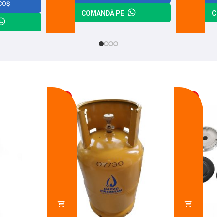
COȘ
COMANDĂ PE
C
-17%
-14%