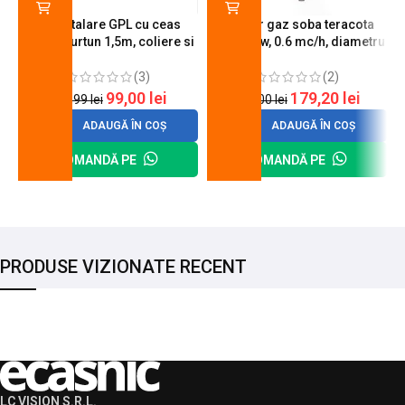
Kit instalare GPL cu ceas
Arzator gaz soba teracota
butelie, furtun 1,5m, coliere si
A600, 6 kw, 0.6 mc/h, diametru
cheie de strangere
90 mm
(3)
(2)
99,00
lei
179,20
lei
120,99
lei
200,00
lei
ADAUGĂ ÎN COȘ
ADAUGĂ ÎN COȘ
COMANDĂ PE
COMANDĂ PE
PRODUSE VIZIONATE RECENT
LC VISION S.R.L.