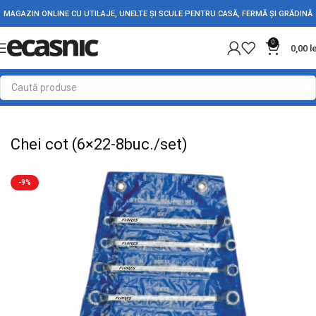
MAGAZIN ONLINE CU UTILAJE, UNELTE ȘI SCULE PENTRU CASĂ, FERMĂ ȘI GRĂDINĂ
0
0,00
l
Prima pagină
Scule - Unelte
Chei, capete tubulare si truse
Chei cot (6×22-8buc./set)
-9%