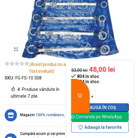
Mărește imaginea
(Acest produs nu a
48,00
lei
53,00
lei
fost evaluat)
804 în stoc
SKU:
FG-FS-10 308
804 în stoc
4
Produse vândute în
ultimele 7 zile
ADAUGĂ ÎN COȘ
Magazin
100% românesc
.
Comandă pe WhatsApp
Adaugă la favorite
Cumpără acum și vei primi