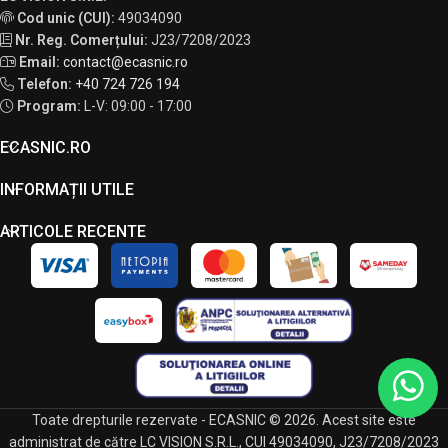
Cod unic (CUI):
49034090
Nr. Reg. Comerțului:
J23/7208/2023
Email:
contact@ecasnic.ro
Telefon:
+40 724 726 194
Program:
L-V: 09:00 - 17:00
ECASNIC.RO
INFORMAȚII UTILE
ARTICOLE RECENTE
Toate drepturile rezervate - ECASNIC © 2026. Acest site este
administrat de către LC VISION S.R.L., CUI 49034090, J23/7208/2023