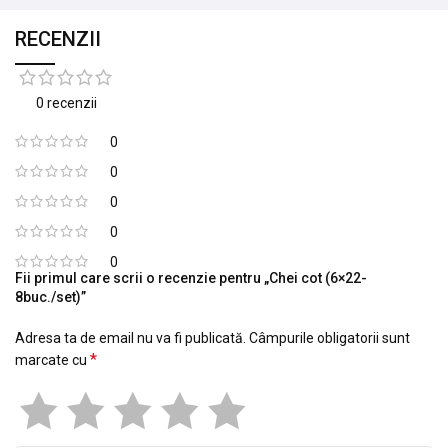
RECENZII
0 recenzii
0
0
0
0
0
Fii primul care scrii o recenzie pentru „Chei cot (6×22-
8buc./set)”
Adresa ta de email nu va fi publicată.
Câmpurile obligatorii sunt
*
marcate cu