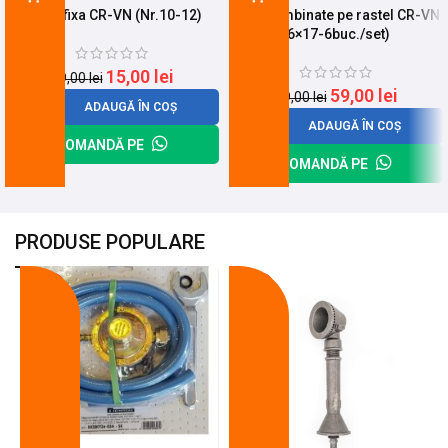
Cheie fixa CR-VN (Nr.10-12)
Chei combinate pe rastel CR-VN
(6×17-6buc./set)
15,00
lei
19,00
lei
59,00
lei
69,00
lei
ADAUGĂ ÎN COȘ
ADAUGĂ ÎN COȘ
COMANDĂ PE
COMANDĂ PE
PRODUSE POPULARE
-18%
-10%