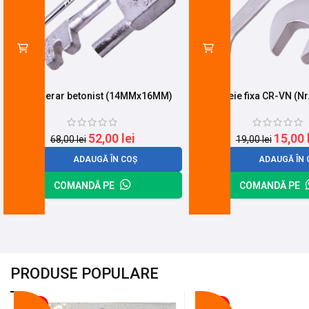
Cheie fierar betonist (14MMx16MM)
Cheie fixa CR-VN (Nr
52,00
lei
15,00
68,00
lei
19,00
lei
ADAUGĂ ÎN COȘ
ADAUGĂ ÎN 
COMANDĂ PE
COMANDĂ PE
PRODUSE POPULARE
-18%
-10%