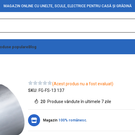
MAGAZIN ONLINE CU UNELTE, SCULE, ELECTRICE PENTRU CASĂ ȘI GRĂDINĂ
oduse populare
Blog
bus stelat (60MM-T50)
(Acest produs nu a fost evaluat)
SKU:
FG-FS-13 137
20
Produse vândute în ultimele 7 zile
Magazin
100% românesc
.