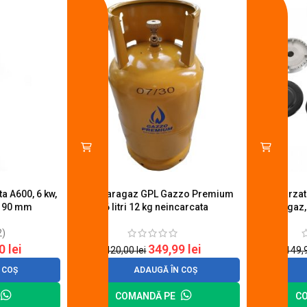
a A600, 6 kw,
Butelie aragaz GPL Gazzo Premium
Set 4 arza
u 90 mm
26 litri 12 kg neincarcata
aragaz,
2)
20
lei
349,99
lei
420,00
lei
149,
 COȘ
ADAUGĂ ÎN COȘ
COMANDĂ PE
C