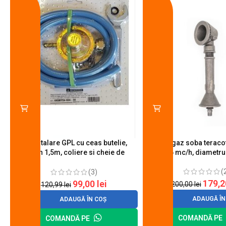
Kit instalare GPL cu ceas butelie,
Arzator gaz soba teracot
furtun 1,5m, coliere si cheie de
0.6 mc/h, diametr
strangere
(
(3)
179,
99,00
lei
200,00
lei
120,99
lei
ADAUGĂ ÎN
ADAUGĂ ÎN COȘ
COMANDĂ PE
COMANDĂ PE