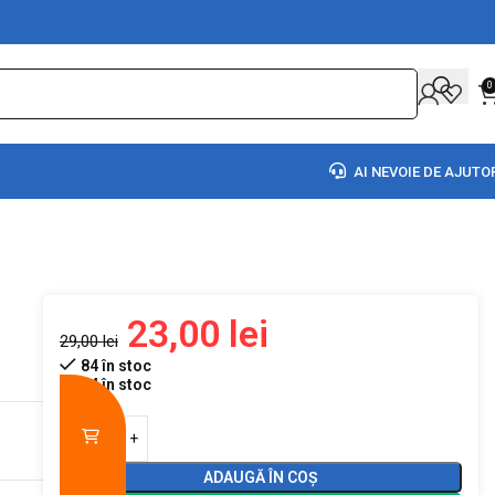
0
AI NEVOIE DE AJUTO
23,00
lei
29,00
lei
84 în stoc
84 în stoc
ADAUGĂ ÎN COȘ