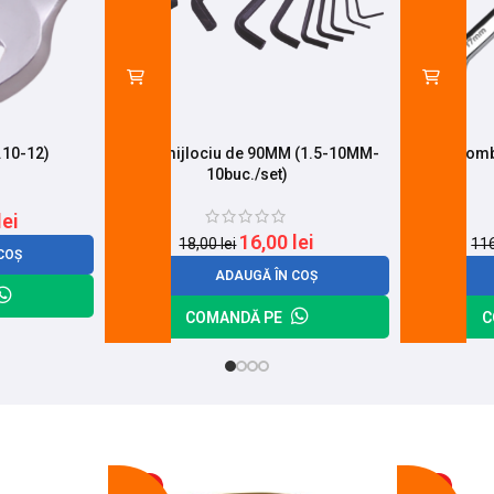
.10-12)
Imbus mijlociu de 90MM (1.5-10MM-
Cheie combi
10buc./set)
lei
16,00
lei
18,00
lei
11
COȘ
ADAUGĂ ÎN COȘ
COMANDĂ PE
C
-17%
-14%