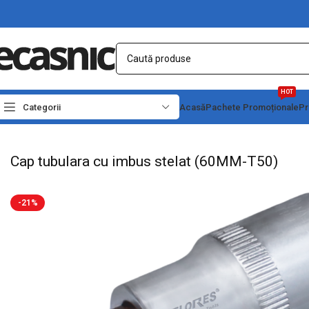
HOT
Categorii
Acasă
Pachete Promoționale
Pr
Prima pagină
Scule - Unelte
Chei, capete tubulare si truse
Cap tubulara cu im
Cap tubulara cu imbus stelat (60MM-T50)
-21%