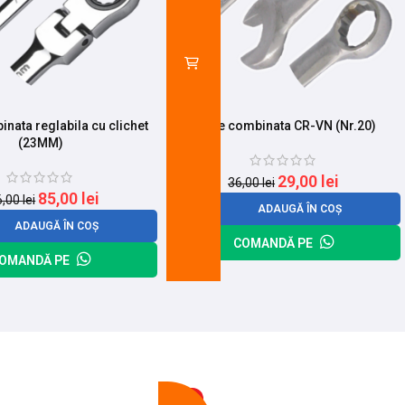
nata reglabila cu clichet
Cheie combinata CR-VN (Nr.20)
(23MM)
29,00
lei
36,00
lei
85,00
lei
6,00
lei
ADAUGĂ ÎN COȘ
ADAUGĂ ÎN COȘ
COMANDĂ PE
OMANDĂ PE
-13%