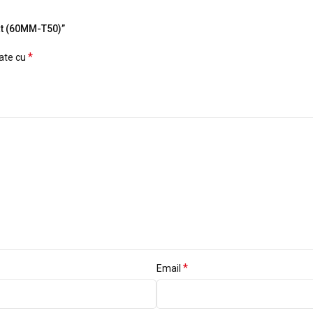
lat (60MM-T50)”
*
cate cu
*
Email