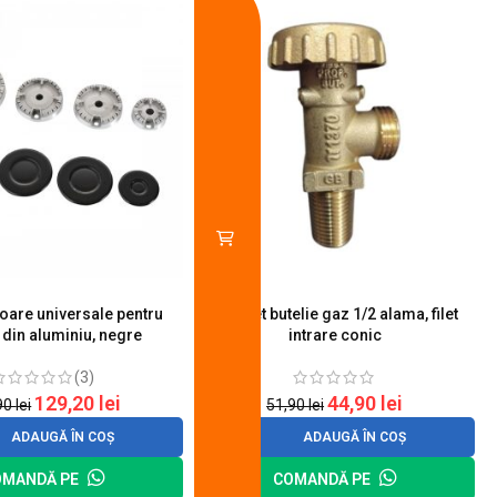
toare universale pentru
Robinet butelie gaz 1/2 alama, filet
S
 din aluminiu, negre
intrare conic
(3)
129,20
lei
44,90
lei
90
lei
51,90
lei
ADAUGĂ ÎN COȘ
ADAUGĂ ÎN COȘ
OMANDĂ PE
COMANDĂ PE