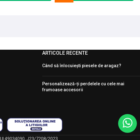
ARTICOLE RECENTE
Când să înlocuiești piesele de aragaz?
Personalizează-ți perdelele cu cele mai
frumoase accesorii
, CUI 49034090, J23/7208/2023