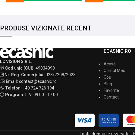
PRODUSE VIZIONATE RECENT
ECASNIC.RO
LC VISION S.R.L.
Acasă
Cod unic (CUI):
49034090
Contul Meu
Nr. Reg. Comerțului:
J23/7208/2023
Coș
Email:
contact@ecasnic.ro
Blog
Telefon:
+40 724 726 194
Favorite
Program:
L-V: 09:00 - 17:00
Contact
Toate drepturile rezervate -