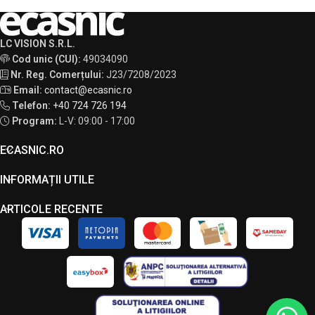
LC VISION S.R.L.
Cod unic (CUI):
49034090
Nr. Reg. Comerțului:
J23/7208/2023
Email:
contact@ecasnic.ro
Telefon:
+40 724 726 194
Program:
L-V: 09:00 - 17:00
ECASNIC.RO
INFORMAȚII UTILE
ARTICOLE RECENTE