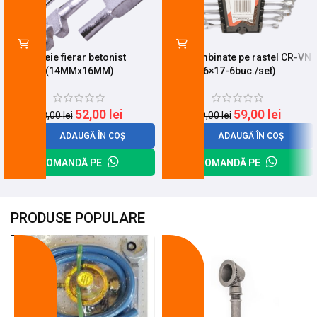
Cheie fierar betonist
Chei combinate pe rastel CR-VN
(14MMx16MM)
(6×17-6buc./set)
52,00
lei
59,00
lei
68,00
lei
69,00
lei
ADAUGĂ ÎN COȘ
ADAUGĂ ÎN COȘ
COMANDĂ PE
COMANDĂ PE
PRODUSE POPULARE
-18%
-10%