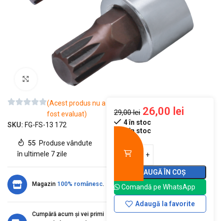
Mărește imaginea
(Acest produs nu a
26,00
lei
29,00
lei
fost evaluat)
4 în stoc
SKU:
FG-FS-13 172
4 în stoc
55
Produse vândute
în ultimele 7 zile
ADAUGĂ ÎN COȘ
Magazin
100% românesc
.
Comandă pe WhatsApp
Adaugă la favorite
Cumpără acum și vei primi