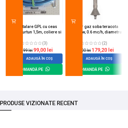
Kit instalare GPL cu ceas
Arzator gaz soba teracota
butelie, furtun 1,5m, coliere si
A600, 6 kw, 0.6 mc/h, diametru
cheie de strangere
90 mm
(3)
(2)
99,00
lei
179,20
lei
120,99
lei
200,00
lei
ADAUGĂ ÎN COȘ
ADAUGĂ ÎN COȘ
COMANDĂ PE
COMANDĂ PE
PRODUSE VIZIONATE RECENT