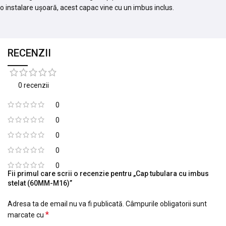
o instalare ușoară, acest capac vine cu un imbus inclus.
RECENZII
0 recenzii
0
0
0
0
0
Fii primul care scrii o recenzie pentru „Cap tubulara cu imbus
stelat (60MM-M16)”
Adresa ta de email nu va fi publicată.
Câmpurile obligatorii sunt
*
marcate cu