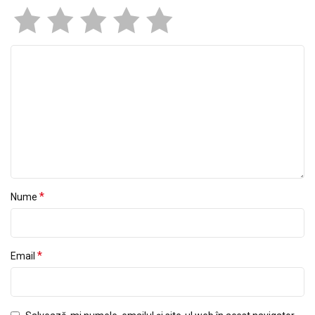
*
Nume
*
Email