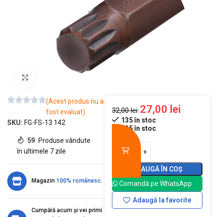
Mărește imaginea
(Acest produs nu a
27,00
lei
32,00
lei
fost evaluat)
135 în stoc
SKU:
FG-FS-13 142
135 în stoc
59
Produse vândute
în ultimele 7 zile
ADAUGĂ ÎN COȘ
Magazin
100% românesc
.
Comandă pe WhatsApp
Adaugă la favorite
Cumpără acum și vei primi