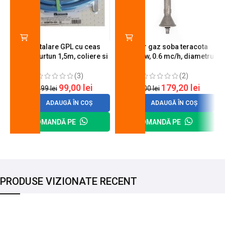
Kit instalare GPL cu ceas
Arzator gaz soba teracota
butelie, furtun 1,5m, coliere si
A600, 6 kw, 0.6 mc/h, diametru
cheie de strangere
90 mm
(3)
(2)
99,00
lei
179,20
lei
120,99
lei
200,00
lei
ADAUGĂ ÎN COȘ
ADAUGĂ ÎN COȘ
COMANDĂ PE
COMANDĂ PE
PRODUSE VIZIONATE RECENT