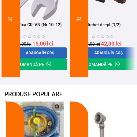
Cheie fixa CR-VN (Nr.10-12)
Clichet drept (1/2)
15,00
lei
42,00
lei
19,00
lei
54,00
lei
ADAUGĂ ÎN COȘ
ADAUGĂ ÎN COȘ
COMANDĂ PE
COMANDĂ PE
PRODUSE POPULARE
-18%
-10%