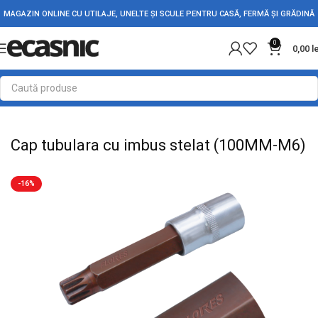
MAGAZIN ONLINE CU UTILAJE, UNELTE ȘI SCULE PENTRU CASĂ, FERMĂ ȘI GRĂDINĂ
0
0,00
l
Prima pagină
Scule - Unelte
Chei, capete tubulare si truse
Cap tubulara cu imbus stelat (100MM-M6)
-16%