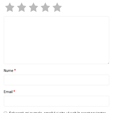
*
Nume
*
Email