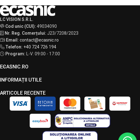
LC VISION S.R.L.
Cod unic (CUI):
49034090
Nr. Reg. Comerțului:
J23/7208/2023
Email:
contact@ecasnic.ro
Telefon:
+40 724 726 194
Program:
L-V: 09:00 - 17:00
ECASNIC.RO
INFORMAȚII UTILE
ARTICOLE RECENTE