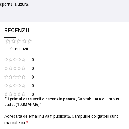
sporită la uzură.
RECENZII
0 recenzii
0
0
0
0
0
Fii primul care scrii o recenzie pentru „Cap tubulara cu imbus
stelat (100MM-M6)”
Adresa ta de email nu va fi publicată.
Câmpurile obligatorii sunt
*
marcate cu