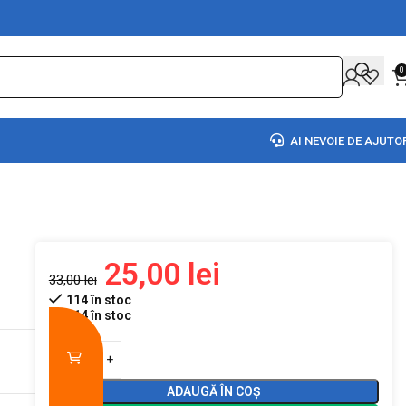
0
AI NEVOIE DE AJUTO
25,00
lei
33,00
lei
114 în stoc
114 în stoc
ADAUGĂ ÎN COȘ