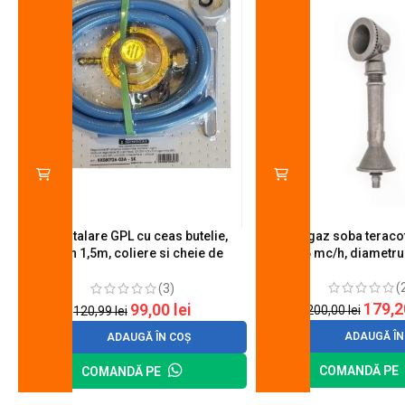
Kit instalare GPL cu ceas butelie,
Arzator gaz soba teracot
furtun 1,5m, coliere si cheie de
0.6 mc/h, diametr
strangere
(
(3)
179,
99,00
lei
200,00
lei
120,99
lei
ADAUGĂ ÎN
ADAUGĂ ÎN COȘ
COMANDĂ PE
COMANDĂ PE