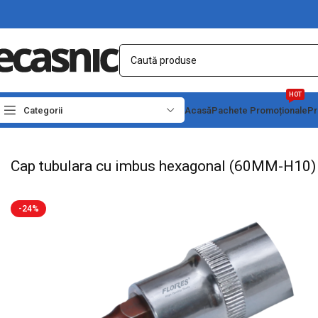
HOT
Categorii
Acasă
Pachete Promoționale
Pr
Prima pagină
Scule - Unelte
Chei, capete tubulare si truse
Cap tubulara cu i
Cap tubulara cu imbus hexagonal (60MM-H10)
-24%