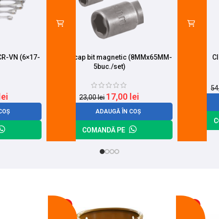
CR-VN (6×17-
Adaptor cap bit magnetic (8MMx65MM-
Cl
5buc./set)
54
lei
17,00
lei
23,00
lei
COȘ
ADAUGĂ ÎN COȘ
C
COMANDĂ PE
-17%
-14%