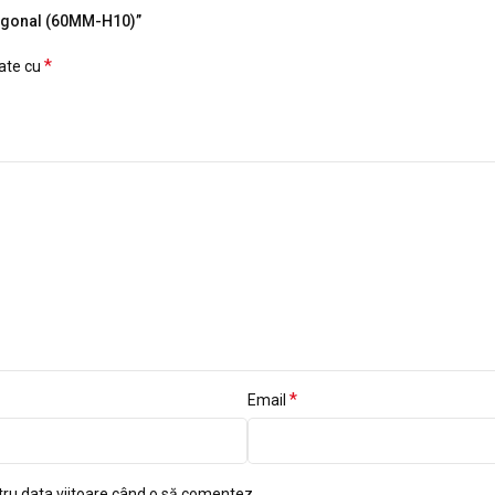
exagonal (60MM-H10)”
*
cate cu
*
Email
tru data viitoare când o să comentez.