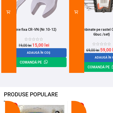
Cheie fixa CR-VN (Nr.10-12)
Chei combinate pe rastel 
6buc./set)
15,00
lei
19,00
lei
59,00
69,00
lei
ADAUGĂ ÎN COȘ
ADAUGĂ ÎN 
COMANDĂ PE
COMANDĂ PE
PRODUSE POPULARE
-18%
-10%