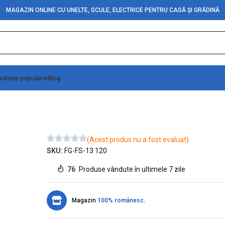
MAGAZIN ONLINE CU UNELTE, SCULE, ELECTRICE PENTRU CASĂ ȘI GRĂDINĂ
oduse populare
Blog
mbus hexagonal (60MM-H10)
(Acest produs nu a fost evaluat)
SKU:
FG-FS-13 120
76
Produse vândute în ultimele 7 zile
Magazin
100% românesc
.