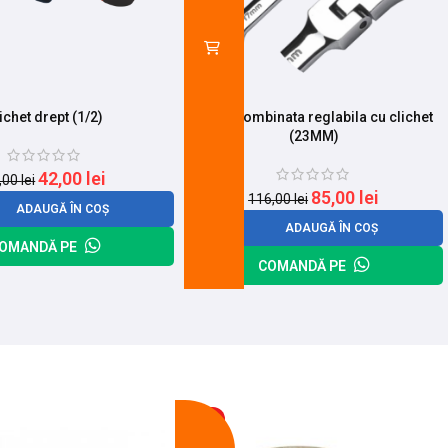
ichet drept (1/2)
Cheie combinata reglabila cu clichet
(23MM)
42,00
lei
,00
lei
85,00
lei
116,00
lei
ADAUGĂ ÎN COȘ
ADAUGĂ ÎN COȘ
OMANDĂ PE
COMANDĂ PE
-13%