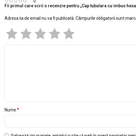
0
Fii primul care scrii o recenzie pentru „Cap tubulara cu imbus h
Adresa ta de email nu va fi publicată.
Câmpurile obligatorii sunt mar
*
Nume
Salvează-mi numele, emailul și site-ul web în acest navigator pen