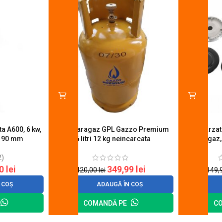
a A600, 6 kw,
Butelie aragaz GPL Gazzo Premium
Set 4 arza
u 90 mm
26 litri 12 kg neincarcata
aragaz,
2)
20
lei
349,99
lei
420,00
lei
149,
 COȘ
ADAUGĂ ÎN COȘ
COMANDĂ PE
C