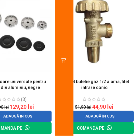
toare universale pentru
Robinet butelie gaz 1/2 alama, filet
S
 din aluminiu, negre
intrare conic
(3)
129,20
lei
44,90
lei
90
lei
51,90
lei
ADAUGĂ ÎN COȘ
ADAUGĂ ÎN COȘ
OMANDĂ PE
COMANDĂ PE